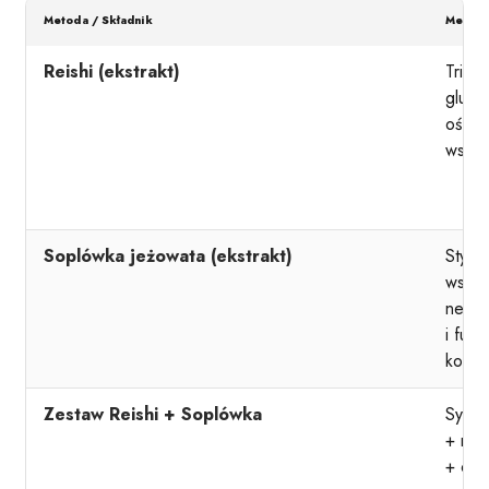
Metoda / Składnik
Mechan
Reishi (ekstrakt)
Triter
gluka
oś st
wspie
Soplówka jeżowata (ekstrakt)
Stymu
wspie
neuro
i funk
kogni
Zestaw Reishi + Soplówka
Syner
+ neu
+ odp