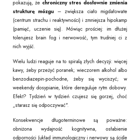
pokazują, że
chroniczny stres dosłownie zmienia
strukturę mózgu
– zwiększa ciało migdałowate
(centrum strachu i reaktywności) i zmniejsza hipokamp
(pamięć, uczenie się). Mówiąc prościej: im dłużej
tolerujesz brain fog i nerwowość, tym trudniej ci z
nich wyjść.
Wielu ludzi reaguje na to spiralą złych decyzji: więcej
kawy, żeby przeżyć poranek; wieczorem alkohol albo
benzodiazepin-pochodne, żeby się wyciszyć; w
weekendy dosypianie, które dereguluje rytm dobowy.
Efekt? Tydzień w tydzień czujesz się gorzej, choć
„starasz się odpoczywać".
Konsekwencje długoterminowe są poważne:
obniżona wydajność kognitywna, osłabienie
odporności (układ immunologiczny i nerwowy są ściśle