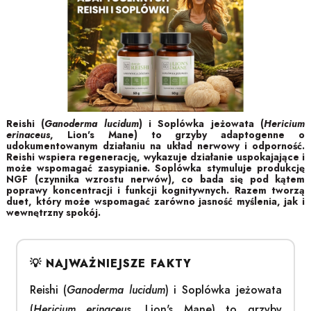
Reishi (
Ganoderma lucidum
) i Soplówka jeżowata (
Hericium
erinaceus
, Lion's Mane) to grzyby adaptogenne o
udokumentowanym działaniu na układ nerwowy i odporność.
Reishi wspiera regenerację, wykazuje działanie uspokajające i
może wspomagać zasypianie. Soplówka stymuluje produkcję
NGF (czynnika wzrostu nerwów), co bada się pod kątem
poprawy koncentracji i funkcji kognitywnych. Razem tworzą
duet, który może wspomagać zarówno jasność myślenia, jak i
wewnętrzny spokój.
Reishi (
Ganoderma lucidum
) i Soplówka jeżowata
(
Hericium erinaceus
, Lion's Mane) to grzyby