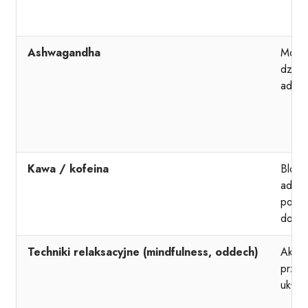
Ashwagandha
Modul
działa
adapt
Kawa / kofeina
Bloku
adeno
pobu
dopam
Techniki relaksacyjne (mindfulness, oddech)
Aktyw
przyw
układ