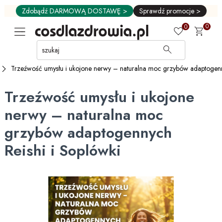
Zdobądź DARMOWĄ DOSTAWĘ >
Sprawdź promocje >
0
0
Przejdź
do
GŁÓWNEJ
Trzeźwość umysłu i ukojone nerwy – naturalna moc grzybów adaptogenn
ZAWARTOŚCI
MENU
Trzeźwość umysłu i ukojone
MENU
UŻYTKOWNIKA
nerwy – naturalna moc
WYSZUKIWARKI
grzybów adaptogennych
Reishi i Soplówki