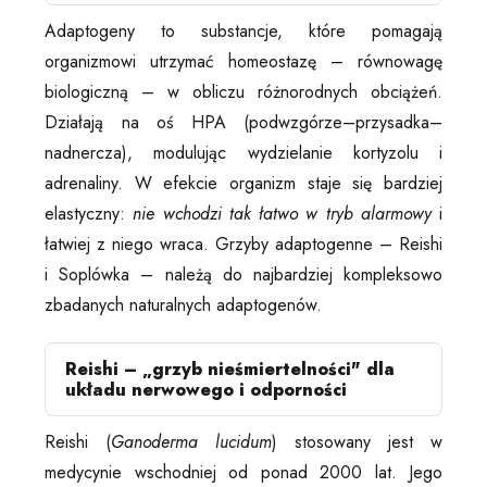
Adaptogeny to substancje, które pomagają
organizmowi utrzymać homeostazę – równowagę
biologiczną – w obliczu różnorodnych obciążeń.
Działają na oś HPA (podwzgórze–przysadka–
nadnercza), modulując wydzielanie kortyzolu i
adrenaliny. W efekcie organizm staje się bardziej
elastyczny:
nie wchodzi tak łatwo w tryb alarmowy
i
łatwiej z niego wraca. Grzyby adaptogenne – Reishi
i Soplówka – należą do najbardziej kompleksowo
zbadanych naturalnych adaptogenów.
Reishi – „grzyb nieśmiertelności" dla
układu nerwowego i odporności
Reishi (
Ganoderma lucidum
) stosowany jest w
medycynie wschodniej od ponad 2000 lat. Jego