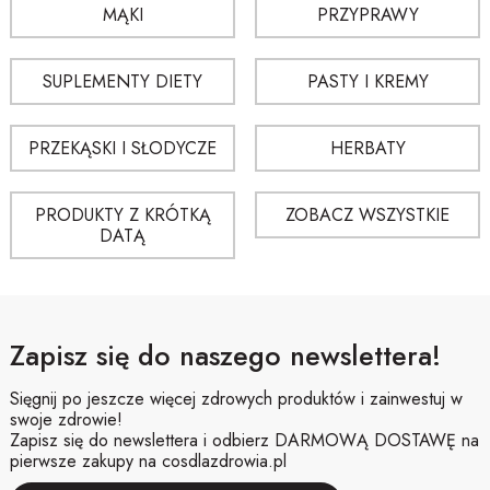
produktu do swoich potrzeb.
MĄKI
PRZYPRAWY
Czy sosy nadają się do codziennego stosowania?
SUPLEMENTY DIETY
PASTY I KREMY
W wielu przypadkach tak, ale najlepiej kierować się opisem produktu i
sposobem użycia podanym przez producenta.
PRZEKĄSKI I SŁODYCZE
HERBATY
PRODUKTY Z KRÓTKĄ
ZOBACZ WSZYSTKIE
DATĄ
Zapisz się do naszego newslettera!
Sięgnij po jeszcze więcej zdrowych produktów i zainwestuj w
swoje zdrowie!
Zapisz się do newslettera i odbierz DARMOWĄ DOSTAWĘ na
pierwsze zakupy na cosdlazdrowia.pl