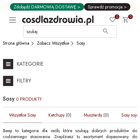
Zdobądź DARMOWĄ DOSTAWĘ >
Sprawdź promocje >
0
0
Przejdź
do
GŁÓWNEJ
Zobacz Wszystkie
Sosy
Strona główna
ZAWARTOŚCI
FILTRÓW
PRODUKTÓW
KATEGORIE
MENU
MENU
FILTRY
UŻYTKOWNIKA
WYSZUKIWARKI
Sosy
0 PRODUKTY
Wszystkie Sosy
Ketchupy
(0)
Musztardy
(0)
Sosy sojo
Sosy
to kategoria dla osób, które szukają dobrych produktów do
codziennego stosowania. Znajdziesz tu asortyment dopasowany do