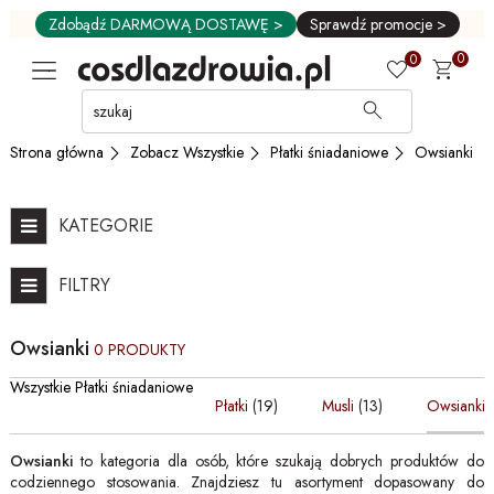
Zdobądź DARMOWĄ DOSTAWĘ >
Sprawdź promocje >
0
0
Przejdź
do
GŁÓWNEJ
Zobacz Wszystkie
Płatki śniadaniowe
Owsianki
Strona główna
ZAWARTOŚCI
FILTRÓW
PRODUKTÓW
KATEGORIE
MENU
MENU
FILTRY
UŻYTKOWNIKA
WYSZUKIWARKI
Owsianki
0 PRODUKTY
Wszystkie Płatki śniadaniowe
Płatki
(19)
Musli
(13)
Owsianki
Owsianki
to kategoria dla osób, które szukają dobrych produktów do
codziennego stosowania. Znajdziesz tu asortyment dopasowany do