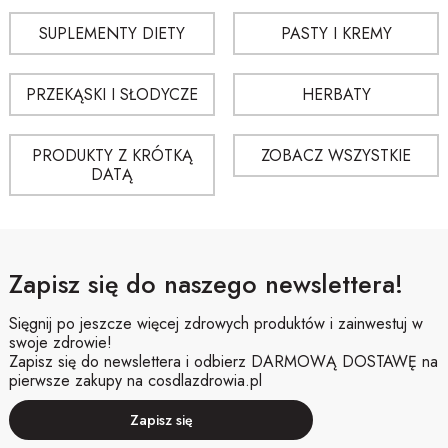
Najważniejsze są jakość surowca, wygodne opakowanie i dopasowanie
SUPLEMENTY DIETY
PASTY I KREMY
produktu do swoich potrzeb.
Czy owsianki nadają się do codziennego stosowania?
PRZEKĄSKI I SŁODYCZE
HERBATY
W wielu przypadkach tak, ale najlepiej kierować się opisem produktu i
sposobem użycia podanym przez producenta.
PRODUKTY Z KRÓTKĄ
ZOBACZ WSZYSTKIE
DATĄ
Zapisz się do naszego newslettera!
Sięgnij po jeszcze więcej zdrowych produktów i zainwestuj w
swoje zdrowie!
Zapisz się do newslettera i odbierz DARMOWĄ DOSTAWĘ na
pierwsze zakupy na cosdlazdrowia.pl
Zapisz się