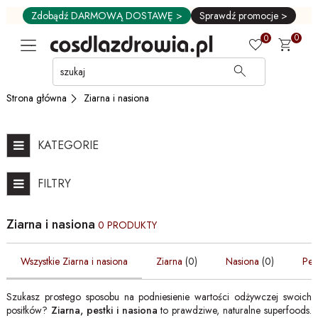
Zdobądź DARMOWĄ DOSTAWĘ >
Sprawdź promocje >
0
0
Przejdź
do
GŁÓWNEJ
Ziarna i nasiona
Strona główna
ZAWARTOŚCI
FILTRÓW
PRODUKTÓW
KATEGORIE
MENU
MENU
FILTRY
UŻYTKOWNIKA
WYSZUKIWARKI
Ziarna i nasiona
0 PRODUKTY
Wszystkie Ziarna i nasiona
Ziarna
(0)
Nasiona
(0)
Pest
Szukasz prostego sposobu na podniesienie wartości odżywczej swoich
posiłków?
Ziarna, pestki i nasiona
to prawdziwe, naturalne superfoods.