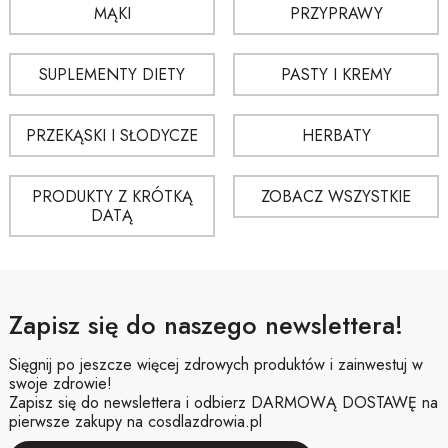
produktu do swoich potrzeb.
MĄKI
PRZYPRAWY
Czy sosy nadają się do codziennego stosowania?
SUPLEMENTY DIETY
PASTY I KREMY
W wielu przypadkach tak, ale najlepiej kierować się opisem produktu i
sposobem użycia podanym przez producenta.
PRZEKĄSKI I SŁODYCZE
HERBATY
PRODUKTY Z KRÓTKĄ
ZOBACZ WSZYSTKIE
DATĄ
Zapisz się do naszego newslettera!
Sięgnij po jeszcze więcej zdrowych produktów i zainwestuj w
swoje zdrowie!
Zapisz się do newslettera i odbierz DARMOWĄ DOSTAWĘ na
pierwsze zakupy na cosdlazdrowia.pl