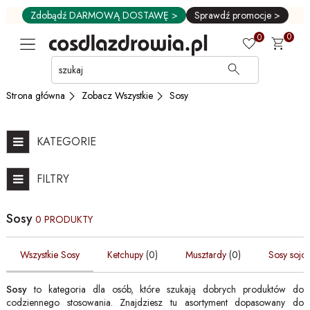
Zdobądź DARMOWĄ DOSTAWĘ >
Sprawdź promocje >
0
0
Przejdź
do
GŁÓWNEJ
Zobacz Wszystkie
Sosy
Strona główna
ZAWARTOŚCI
FILTRÓW
PRODUKTÓW
KATEGORIE
MENU
MENU
FILTRY
UŻYTKOWNIKA
WYSZUKIWARKI
Sosy
0 PRODUKTY
Wszystkie Sosy
Ketchupy
(0)
Musztardy
(0)
Sosy sojo
Sosy
to kategoria dla osób, które szukają dobrych produktów do
codziennego stosowania. Znajdziesz tu asortyment dopasowany do