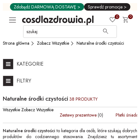
Zdobądź DARMOWĄ DOSTAWĘ >
Sprawdź promocje >
0
0
Przejdź
do
GŁÓWNEJ
Zobacz Wszystkie
Naturalne środki czystości
Strona główna
ZAWARTOŚCI
FILTRÓW
PRODUKTÓW
KATEGORIE
MENU
MENU
FILTRY
UŻYTKOWNIKA
WYSZUKIWARKI
Naturalne środki czystości
38 PRODUKTY
Wszystkie Zobacz Wszystkie
Zestawy prezentowe
(0)
Płatki śniada
Naturalne środki czystości
to kategoria dla osób, które szukają dobrych
produktów do codziennego stosowania. Znajdziesz tu asortyment