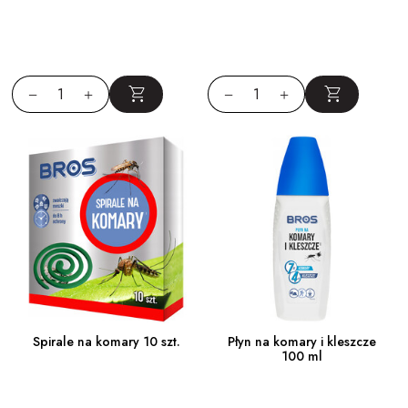
Najważniejsze są jakość surowca, wygodne opakowanie i dopasowanie
produktu do swoich potrzeb.
Czy naturalne środki czystości nadają się do codziennego
stosowania?
W wielu przypadkach tak, ale najlepiej kierować się opisem produktu i
sposobem użycia podanym przez producenta.
Spirale na komary 10 szt.
Płyn na komary i kleszcze
100 ml