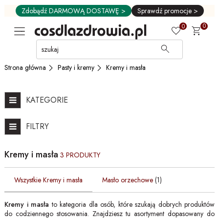
Zdobądź DARMOWĄ DOSTAWĘ >
Sprawdź promocje >
0
0
Przejdź
do
GŁÓWNEJ
Pasty i kremy
Kremy i masła
Strona główna
ZAWARTOŚCI
FILTRÓW
PRODUKTÓW
KATEGORIE
MENU
MENU
FILTRY
UŻYTKOWNIKA
WYSZUKIWARKI
Kremy i masła
3 PRODUKTY
Wszystkie Kremy i masła
Masło orzechowe
(1)
Kremy i masła
to kategoria dla osób, które szukają dobrych produktów
do codziennego stosowania. Znajdziesz tu asortyment dopasowany do