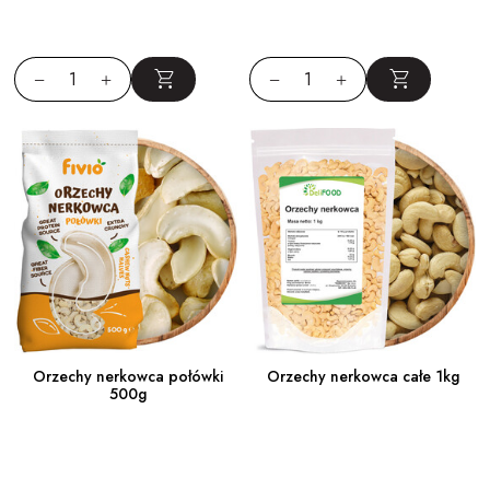
2. Kuchnia wegańska
To jeden z najpopularniejszych składników kuchni roślinnej:
• baza do domowych serków (np. „serka z nerkowców”),
• idealne do kremowych sosów zastępujących śmietanę,
• świetne do deserów raw i koktajli.
3. Dania azjatyckie
Nerkowce to klasyka w kuchni tajskiej i chińskiej:
• curry z warzywami,
• stir-fry z kurczakiem lub tofu,
• pad thai.
4. Zdrowe słodkości
Sprawdzą się jako dodatek do batonów energetycznych, ciast, granoli
czy domowych lodów.
Orzechy nerkowca połówki
Orzechy nerkowca całe 1kg
Jak przechowywać nerkowce?
500g
Orzechy nerkowca mają wysoką zawartość tłuszczu, dlatego najlepiej:
• trzymać je w szczelnie zamkniętym opakowaniu,
• przechowywać w chłodnym i zacienionym miejscu,