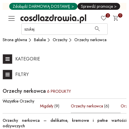
Zdobądź DARMOWĄ DOSTAWĘ >
Sprawdź promocje >
0
0
Przejdź
do
GŁÓWNEJ
Bakalie
Orzechy
Orzechy nerkowca
Strona główna
ZAWARTOŚCI
FILTRÓW
PRODUKTÓW
KATEGORIE
MENU
MENU
FILTRY
UŻYTKOWNIKA
WYSZUKIWARKI
Orzechy nerkowca
6 PRODUKTY
Wszystkie Orzechy
Migdały
(9)
Orzechy nerkowca
(6)
Orze
Orzechy nerkowca – delikatne, kremowe i pełne wartości
odżywczych