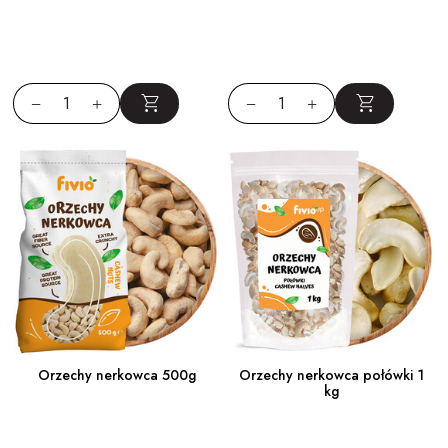
Wartości odżywcze orzechów nerkowca (100 g)
SKŁADNIK
ILOŚĆ
KRÓTKI OPIS
zdrowa energia do codziennych
Kalorie
ok. 553 kcal
aktywności
budulec dla mięśni, idealny dla
Białko
ok. 18 g
aktywnych
nienasycone tłuszcze wspierające
Tłuszcze
ok. 44 g
organizm
Węglowodany
ok. 30 g
naturalne, złożone węglowodany
wysoka
ważny dla pracy układu nerwowego i
Magnez
zawartość
mięśni
wysoka
wspiera zachowanie równowagi wodno-
Potas
zawartość
elektrolitowej
Do czego używać orzechów nerkowca? Najlepsze pomysły
kulinarne
1. Zdrowa przekąska
Orzechy nerkowca 500g
Orzechy nerkowca połówki 1
kg
Idealne do pracy, szkoły lub jako szybkie, wartościowe doładowanie
energii między posiłkami.