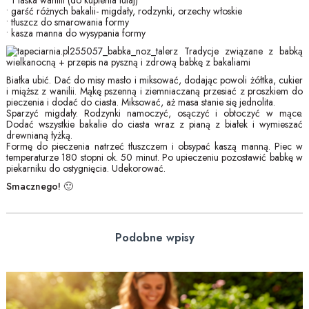
• 1 laska wanilii (do kupienia tutaj)
• garść różnych bakalii- migdały, rodzynki, orzechy włoskie
• tłuszcz do smarowania formy
• kasza manna do wysypania formy
Białka ubić. Dać do misy masło i miksować, dodając powoli żółtka, cukier
i miąższ z wanilii. Mąkę pszenną i ziemniaczaną przesiać z proszkiem do
pieczenia i dodać do ciasta. Miksować, aż masa stanie się jednolita.
Sparzyć migdały. Rodzynki namoczyć, osączyć i obtoczyć w mące.
Dodać wszystkie bakalie do ciasta wraz z pianą z białek i wymieszać
drewnianą łyżką.
Formę do pieczenia natrzeć tłuszczem i obsypać kaszą manną. Piec w
temperaturze 180 stopni ok. 50 minut. Po upieczeniu pozostawić babkę w
piekarniku do ostygnięcia. Udekorować.
Smacznego! 🙂
Podobne wpisy