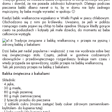
domu i dowód, że nie posiada zdolności kulinarnych. Dlatego podczas
pieczenia babki dbano nawet o to, by w domu nie było żadnego
mężczyzny, by baba mogła wyrastać w spokoju 🙂
Kiedyś babki wielkanocne wypiekano w Wielki Piątek w piecu chlebowym.
Obchodzono się z nimi po królewsku. Uważano, że jeśli w pobliżu
rosnącego ciasta pojawi się chłop to baba opadnie. Służące kładły gorące
ciasto na poduszkach i kołysały jak małe dziecko, do momentu aż baba
całkowicie wystygła.
Dziś baba jest nadal popularna i większość z nas nie wyobraża sobie bez
niej świątecznego stołu. Często, jednak w gonitwie codziennych
obowiązków i przedświątecznego rozgardiaszu brakuje nam czasu i
wtedy przypada sie sprawdzony, szybki przepis na babkę wielkanocną.
Taki jak poniższy przepis na babkę z bakaliami.
Babka świąteczna z bakaliami
Składniki:
• 4 jajka,
• 30 g masła,
• 80 g mąki pszennej
• 80 g mąki ziemniaczanej
• 2 łyżeczki proszku do pieczenia
• 2 szklanki cukru (można zastąpić biały cukier zdrowym zamiennikiem-
ksylitolem- do kupienia tutaj)