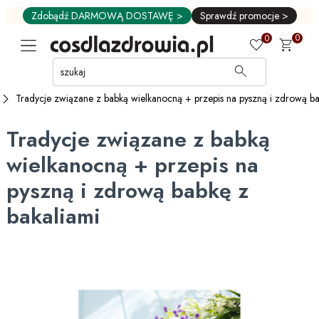
Zdobądź DARMOWĄ DOSTAWĘ >
Sprawdź promocje >
0
0
Przejdź
do
GŁÓWNEJ
Tradycje związane z babką wielkanocną + przepis na pyszną i zdrową ba
ZAWARTOŚCI
MENU
Tradycje związane z babką
MENU
UŻYTKOWNIKA
wielkanocną + przepis na
WYSZUKIWARKI
pyszną i zdrową babkę z
bakaliami