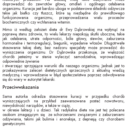
doprowadzić do zawrotów głowy, omdleń i ogólnego osłabienia
organizmu. Kuracja jest bardzo uboga w podstawowe składniki odżywcze
takie jak białko czy tłuszcz, które są niezbędne do prawidłowego
funkcjonowania organizmu, przeprowadzania wielu procesów
biochemicznych czy wchłaniania witamin.
Mimo iż według założeń dieta dr Ewy Dąbrowskiej ma wpłynąć na
poprawę stanu zdrowia, to wielu lekarzy niepokoją skutki uboczne, takie
jak osłabienie, utrata odporności, bóle głowy, stawów, zaburzenia
hormonalne i termoregulacji, biegunki, wypadanie włosów. Długotrwałe
stosowanie takiej diety, bez nadzoru specjalisty może prowadzić do
wyniszczenia organizmu. Dr Dąbrowska przekonuje, że większość
chorób jesteśmy w stanie wyleczyć samodzielnie, wprowadzając
odpowiednie żywienie
i stwarzając sprzyjające warunki dla naszego organizmu. Jednak jest to
przekazywanie zaleceń dietetycznych sprzecznych z aktualną wiedzą
medyczną i wprowadzanie w błąd społeczeństwa poprzez odwoływanie
się do wiary w autorytet lekarski.
Przeciwwskazania
Sama autorka odradza stosowanie kuracji w przypadku chorób
wyniszczających na przykład zaawansowana postać nowotworu,
niewydolność narządów, a także w ciąży,
w okresie laktacji i u dzieci. Tak radykalna dieta nie jest też polecana
osobom zmagającym się ze schorzeniami związanymi z zaburzeniami
odżywiania, takimi jak bulimia i anoreksja, z depresją czy chorobami
genetycznymi.