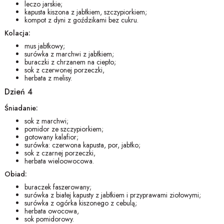
leczo jarskie;
kapusta kiszona z jabłkiem, szczypiorkiem;
kompot z dyni z goździkami bez cukru.
Kolacja:
mus jabłkowy;
surówka z marchwi z jabłkiem;
buraczki z chrzanem na ciepło;
sok z czerwonej porzeczki,
herbata z melisy.
Dzień 4
Śniadanie:
sok z marchwi;
pomidor ze szczypiorkiem;
gotowany kalafior;
surówka: czerwona kapusta, por, jabłko;
sok z czarnej porzeczki,
herbata wieloowocowa.
Obiad:
buraczek faszerowany;
surówka z białej kapusty z jabłkiem i przyprawami ziołowymi;
surówka z ogórka kiszonego z cebulą;
herbata owocowa,
sok pomidorowy.