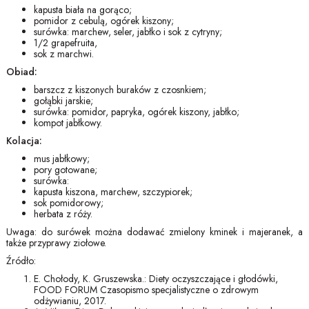
kapusta biała na gorąco;
pomidor z cebulą, ogórek kiszony;
surówka: marchew, seler, jabłko i sok z cytryny;
1/2 grapefruita,
sok z marchwi.
Obiad:
barszcz z kiszonych buraków z czosnkiem;
gołąbki jarskie;
surówka: pomidor, papryka, ogórek kiszony, jabłko;
kompot jabłkowy.
Kolacja:
mus jabłkowy;
pory gotowane;
surówka:
kapusta kiszona, marchew, szczypiorek;
sok pomidorowy;
herbata z róży.
Uwaga: do surówek można dodawać zmielony kminek i majeranek, a
także przyprawy ziołowe.
Źródło:
E. Chołody, K. Gruszewska.: Diety oczyszczające i głodówki,
FOOD FORUM Czasopismo specjalistyczne o zdrowym
odżywianiu, 2017.