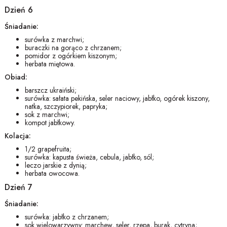
Dzień 6
Śniadanie:
surówka z marchwi;
buraczki na gorąco z chrzanem;
pomidor z ogórkiem kiszonym;
herbata miętowa.
Obiad:
barszcz ukraiński;
surówka: sałata pekińska, seler naciowy, jabłko, ogórek kiszony,
natka, szczypiorek, papryka;
sok z marchwi;
kompot jabłkowy.
Kolacja:
1/2 grapefruita;
surówka: kapusta świeża, cebula, jabłko, sól;
leczo jarskie z dynią;
herbata owocowa.
Dzień 7
Śniadanie:
surówka: jabłko z chrzanem;
sok wielowarzywny: marchew, seler, rzepa, burak, cytryna;