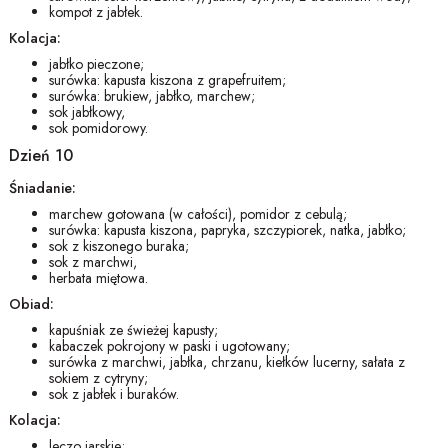
kompot z jabłek.
Kolacja:
jabłko pieczone;
surówka: kapusta kiszona z grapefruitem;
surówka: brukiew, jabłko, marchew;
sok jabłkowy,
sok pomidorowy.
Dzień 10
Śniadanie:
marchew gotowana (w całości), pomidor z cebulą;
surówka: kapusta kiszona, papryka, szczypiorek, natka, jabłko;
sok z kiszonego buraka;
sok z marchwi,
herbata miętowa.
Obiad:
kapuśniak ze świeżej kapusty;
kabaczek pokrojony w paski i ugotowany;
surówka z marchwi, jabłka, chrzanu, kiełków lucerny, sałata z
sokiem z cytryny;
sok z jabłek i buraków.
Kolacja:
leczo jarskie;