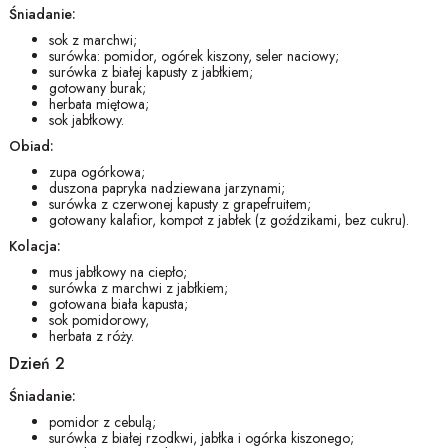
Śniadanie:
sok z marchwi;
surówka: pomidor, ogórek kiszony, seler naciowy;
surówka z białej kapusty z jabłkiem;
gotowany burak;
herbata miętowa;
sok jabłkowy.
Obiad:
zupa ogórkowa;
duszona papryka nadziewana jarzynami;
surówka z czerwonej kapusty z grapefruitem;
gotowany kalafior, kompot z jabłek (z goździkami, bez cukru).
Kolacja:
mus jabłkowy na ciepło;
surówka z marchwi z jabłkiem;
gotowana biała kapusta;
sok pomidorowy,
herbata z róży.
Dzień 2
Śniadanie:
pomidor z cebulą;
surówka z białej rzodkwi, jabłka i ogórka kiszonego;