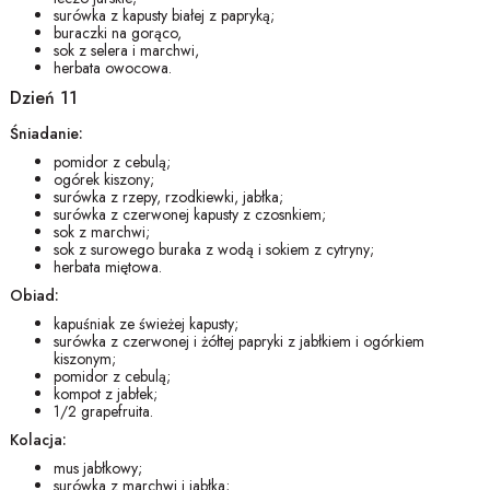
surówka z kapusty białej z papryką;
buraczki na gorąco,
sok z selera i marchwi,
herbata owocowa.
Dzień 11
Śniadanie:
pomidor z cebulą;
ogórek kiszony;
surówka z rzepy, rzodkiewki, jabłka;
surówka z czerwonej kapusty z czosnkiem;
sok z marchwi;
sok z surowego buraka z wodą i sokiem z cytryny;
herbata miętowa.
Obiad:
kapuśniak ze świeżej kapusty;
surówka z czerwonej i żółtej papryki z jabłkiem i ogórkiem
kiszonym;
pomidor z cebulą;
kompot z jabłek;
1/2 grapefruita.
Kolacja:
mus jabłkowy;
surówka z marchwi i jabłka;