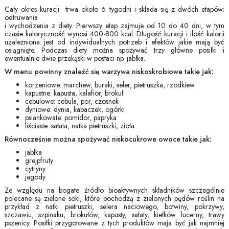
Cały okres kuracji trwa około 6 tygodni i składa się z dwóch etapów:
odtruwania
i wychodzenia z diety. Pierwszy etap zajmuje od 10 do 40 dni, w tym
czasie kaloryczność wynosi 400-800 kcal. Długość kuracji i ilość kalorii
uzależniona jest od indywidualnych potrzeb i efektów jakie mają być
osiągnięte. Podczas diety można spożywać trzy główne posiłki i
ewentualnie dwie przekąski w postaci np. jabłka.
W menu powinny znaleźć się warzywa niskoskrobiowe takie jak:
korzeniowe: marchew, buraki, seler, pietruszka, rzodkiew
kapustne: kapusta, kalafior, brokuł
cebulowe: cebula, por, czosnek
dyniowe: dynia, kabaczek, ogórki
psiankowate: pomidor, papryka
liściaste: sałata, natka pietruszki, zioła
Równocześnie można spożywać niskocukrowe owoce takie jak:
jabłka
grejpfruty
cytryny
jagody
Ze względu na bogate źródło bioaktywnych składników szczególnie
polecane są zielone soki, które pochodzą z zielonych pędów roślin na
przykład z natki pietruszki, selera naciowego, botwiny, pokrzywy,
szczawiu, szpinaku, brokułów, kapusty, sałaty, kiełków lucerny, trawy
pszenicy. Posiłki przygotowane z tych produktów maja być jak najmniej