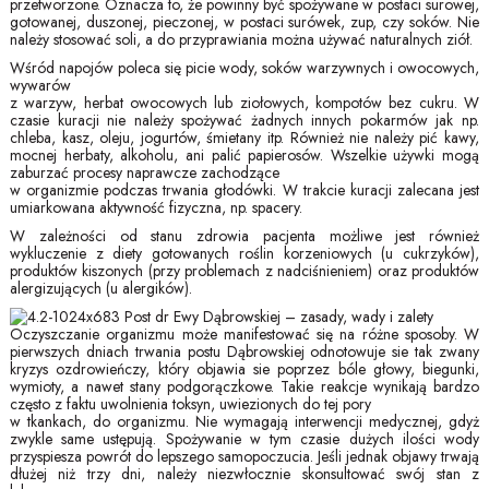
przetworzone. Oznacza to, że powinny być spożywane w postaci surowej,
gotowanej, duszonej, pieczonej, w postaci surówek, zup, czy soków. Nie
należy stosować soli, a do przyprawiania można używać naturalnych ziół.
Wśród napojów poleca się picie wody, soków warzywnych i owocowych,
wywarów
z warzyw, herbat owocowych lub ziołowych, kompotów bez cukru. W
czasie kuracji nie należy spożywać żadnych innych pokarmów jak np.
chleba, kasz, oleju, jogurtów, śmietany itp. Również nie należy pić kawy,
mocnej herbaty, alkoholu, ani palić papierosów. Wszelkie używki mogą
zaburzać procesy naprawcze zachodzące
w organizmie podczas trwania głodówki. W trakcie kuracji zalecana jest
umiarkowana aktywność fizyczna, np. spacery.
W zależności od stanu zdrowia pacjenta możliwe jest również
wykluczenie z diety gotowanych roślin korzeniowych (u cukrzyków),
produktów kiszonych (przy problemach z nadciśnieniem) oraz produktów
alergizujących (u alergików).
Oczyszczanie organizmu może manifestować się na różne sposoby. W
pierwszych dniach trwania postu Dąbrowskiej odnotowuje sie tak zwany
kryzys ozdrowieńczy, który objawia sie poprzez bóle głowy, biegunki,
wymioty, a nawet stany podgorączkowe. Takie reakcje wynikają bardzo
często z faktu uwolnienia toksyn, uwiezionych do tej pory
w tkankach, do organizmu. Nie wymagają interwencji medycznej, gdyż
zwykle same ustępują. Spożywanie w tym czasie dużych ilości wody
przyspiesza powrót do lepszego samopoczucia. Jeśli jednak objawy trwają
dłużej niż trzy dni, należy niezwłocznie skonsultować swój stan z