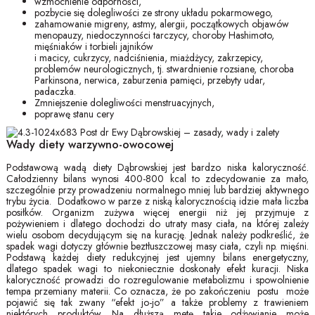
wzmocnienie odporności,
pozbycie się dolegliwości ze strony układu pokarmowego,
zahamowanie migreny, astmy, alergii, początkowych objawów
menopauzy, niedoczynności tarczycy, choroby Hashimoto,
mięśniaków i torbieli jajników
i macicy, cukrzycy, nadciśnienia, miażdżycy, zakrzepicy,
problemów neurologicznych, tj. stwardnienie rozsiane, choroba
Parkinsona, nerwica, zaburzenia pamięci, przebyty udar,
padaczka.
Zmniejszenie dolegliwości menstruacyjnych,
poprawę stanu cery
Wady diety warzywno-owocowej
Podstawową wadą diety Dąbrowskiej jest bardzo niska kaloryczność.
Całodzienny bilans wynosi 400-800 kcal to zdecydowanie za mało,
szczególnie przy prowadzeniu normalnego mniej lub bardziej aktywnego
trybu życia. Dodatkowo w parze z niską kalorycznością idzie mała liczba
posiłków. Organizm zużywa więcej energii niż jej przyjmuje z
pożywieniem i dlatego dochodzi do utraty masy ciała, na której zależy
wielu osobom decydującym się na kurację. Jednak należy podkreślić, że
spadek wagi dotyczy głównie beztłuszczowej masy ciała, czyli np. mięśni.
Podstawą każdej diety redukcyjnej jest ujemny bilans energetyczny,
dlatego spadek wagi to niekoniecznie doskonały efekt kuracji. Niska
kaloryczność prowadzi do rozregulowanie metabolizmu i spowolnienie
tempa przemiany materii. Co oznacza, że po zakończeniu postu może
pojawić się tak zwany “efekt jo-jo” a także problemy z trawieniem
niektórych produktów. Na dłuższą metę takie odżywianie może