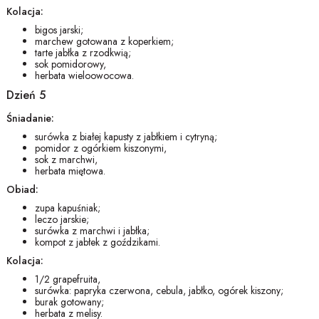
Kolacja:
bigos jarski;
marchew gotowana z koperkiem;
tarte jabłka z rzodkwią;
sok pomidorowy,
herbata wieloowocowa.
Dzień 5
Śniadanie:
surówka z białej kapusty z jabłkiem i cytryną;
pomidor z ogórkiem kiszonymi,
sok z marchwi,
herbata miętowa.
Obiad:
zupa kapuśniak;
leczo jarskie;
surówka z marchwi i jabłka;
kompot z jabłek z goździkami.
Kolacja:
1/2 grapefruita,
surówka: papryka czerwona, cebula, jabłko, ogórek kiszony;
burak gotowany;
herbata z melisy.