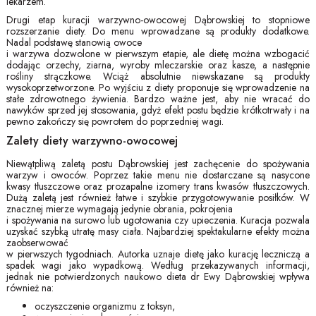
lekarzem.
Drugi etap kuracji warzywno-owocowej Dąbrowskiej to stopniowe
rozszerzanie diety. Do menu wprowadzane są produkty dodatkowe.
Nadal podstawę stanowią owoce
i warzywa dozwolone w pierwszym etapie, ale dietę można wzbogacić
dodając orzechy, ziarna, wyroby mleczarskie oraz kasze, a następnie
rośliny strączkowe. Wciąż absolutnie niewskazane są produkty
wysokoprzetworzone. Po wyjściu z diety proponuje się wprowadzenie na
stałe zdrowotnego żywienia. Bardzo ważne jest, aby nie wracać do
nawyków sprzed jej stosowania, gdyż efekt postu będzie krótkotrwały i na
pewno zakończy się powrotem do poprzedniej wagi.
Zalety diety warzywno-owocowej
Niewątpliwą zaletą postu Dąbrowskiej jest zachęcenie do spożywania
warzyw i owoców. Poprzez takie menu nie dostarczane są nasycone
kwasy tłuszczowe oraz prozapalne izomery trans kwasów tłuszczowych.
Dużą zaletą jest również łatwe i szybkie przygotowywanie posiłków. W
znacznej mierze wymagają jedynie obrania, pokrojenia
i spożywania na surowo lub ugotowania czy upieczenia. Kuracja pozwala
uzyskać szybką utratę masy ciała. Najbardziej spektakularne efekty można
zaobserwować
w pierwszych tygodniach. Autorka uznaje dietę jako kurację leczniczą a
spadek wagi jako wypadkową. Według przekazywanych informacji,
jednak nie potwierdzonych naukowo dieta dr Ewy Dąbrowskiej wpływa
również na:
oczyszczenie organizmu z toksyn,