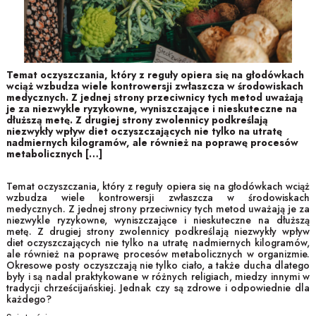
Temat oczyszczania, który z reguły opiera się na głodówkach
wciąż wzbudza wiele kontrowersji zwłaszcza w środowiskach
medycznych. Z jednej strony przeciwnicy tych metod uważają
je za niezwykle ryzykowne, wyniszczające i nieskuteczne na
dłuższą metę. Z drugiej strony zwolennicy podkreślają
niezwykły wpływ diet oczyszczających nie tylko na utratę
nadmiernych kilogramów, ale również na poprawę procesów
metabolicznych […]
Temat oczyszczania, który z reguły opiera się na głodówkach wciąż
wzbudza wiele kontrowersji zwłaszcza w środowiskach
medycznych. Z jednej strony przeciwnicy tych metod uważają je za
niezwykle ryzykowne, wyniszczające i nieskuteczne na dłuższą
metę. Z drugiej strony zwolennicy podkreślają niezwykły wpływ
diet oczyszczających nie tylko na utratę nadmiernych kilogramów,
ale również na poprawę procesów metabolicznych w organizmie.
Okresowe posty oczyszczają nie tylko ciało, a także ducha dlatego
były i są nadal praktykowane w różnych religiach, miedzy innymi w
tradycji chrześcijańskiej. Jednak czy są zdrowe i odpowiednie dla
każdego?