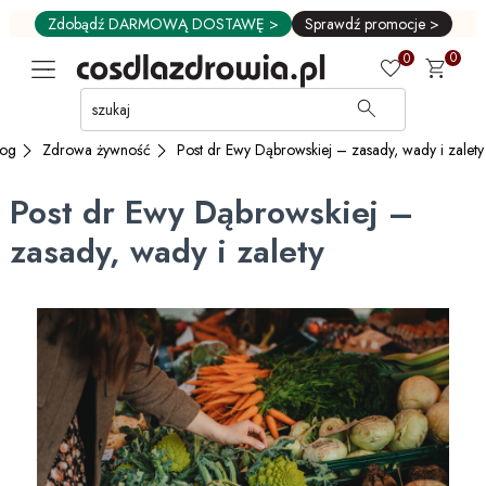
Zdobądź DARMOWĄ DOSTAWĘ >
Sprawdź promocje >
0
0
Przejdź
do
GŁÓWNEJ
log
Zdrowa żywność
Post dr Ewy Dąbrowskiej – zasady, wady i zalety
ZAWARTOŚCI
MENU
Post dr Ewy Dąbrowskiej –
MENU
UŻYTKOWNIKA
zasady, wady i zalety
WYSZUKIWARKI