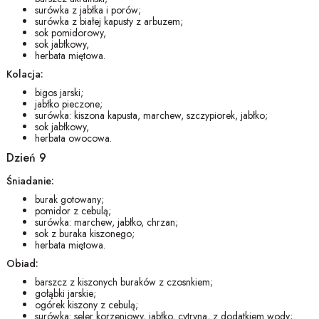
surówka z jabłka i porów;
surówka z białej kapusty z arbuzem;
sok pomidorowy,
sok jabłkowy,
herbata miętowa.
Kolacja:
bigos jarski;
jabłko pieczone;
surówka: kiszona kapusta, marchew, szczypiorek, jabłko;
sok jabłkowy,
herbata owocowa.
Dzień 9
Śniadanie:
burak gotowany;
pomidor z cebulą;
surówka: marchew, jabłko, chrzan;
sok z buraka kiszonego;
herbata miętowa.
Obiad:
barszcz z kiszonych buraków z czosnkiem;
gołąbki jarskie;
ogórek kiszony z cebulą;
surówka: seler korzeniowy, jabłko, cytryna, z dodatkiem wody;