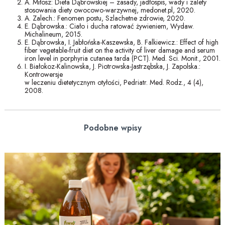
A. Miłosz: Dieta Dąbrowskiej – zasady, jadłospis, wady i zalety
stosowania diety owocowo-warzywnej, medonet.pl, 2020.
A. Zalech.: Fenomen postu, Szlachetne zdrowie, 2020.
E. Dąbrowska.: Ciało i ducha ratować żywieniem, Wydaw.
Michalineum, 2015.
E. Dąbrowska, I. Jabłońska-Kaszewska, B. Falkiewicz.: Effect of high
fiber vegetable-fruit diet on the activity of liver damage and serum
iron level in porphyria cutanea tarda (PCT). Med. Sci. Monit., 2001.
I. Białokoz-Kalinowska, J. Piotrowska-Jastrzębska, J. Zapolska.:
Kontrowersje
w leczeniu dietetycznym otyłości, Pedriatr. Med. Rodz., 4 (4),
2008.
Podobne wpisy