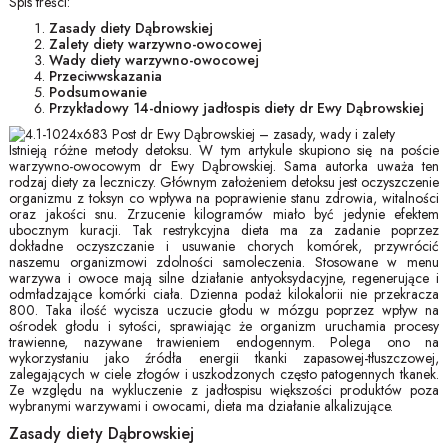
Spis treści:
Zasady diety Dąbrowskiej
Zalety diety warzywno-owocowej
Wady diety warzywno-owocowej
Przeciwwskazania
Podsumowanie
Przykładowy 14-dniowy jadłospis diety dr Ewy Dąbrowskiej
Istnieją różne metody detoksu. W tym artykule skupiono się na poście
warzywno-owocowym dr Ewy Dąbrowskiej. Sama autorka uważa ten
rodzaj diety za leczniczy. Głównym założeniem detoksu jest oczyszczenie
organizmu z toksyn co wpływa na poprawienie stanu zdrowia, witalności
oraz jakości snu. Zrzucenie kilogramów miało być jedynie efektem
ubocznym kuracji. Tak restrykcyjna dieta ma za zadanie poprzez
dokładne oczyszczanie i usuwanie chorych komórek, przywrócić
naszemu organizmowi zdolności samoleczenia. Stosowane w menu
warzywa i owoce mają silne działanie antyoksydacyjne, regenerujące i
odmładzające komórki ciała. Dzienna podaż kilokalorii nie przekracza
800. Taka ilość wycisza uczucie głodu w mózgu poprzez wpływ na
ośrodek głodu i sytości, sprawiając że organizm uruchamia procesy
trawienne, nazywane trawieniem endogennym. Polega ono na
wykorzystaniu jako źródła energii tkanki zapasowej-tłuszczowej,
zalegających w ciele złogów i uszkodzonych często patogennych tkanek.
Ze względu na wykluczenie z jadłospisu większości produktów poza
wybranymi warzywami i owocami, dieta ma działanie alkalizujące.
Zasady diety Dąbrowskiej