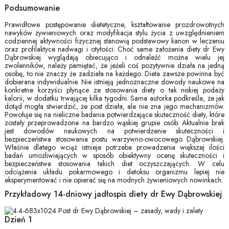
Podsumowanie
Prawidłowe postępowanie dietetyczne, kształtowanie prozdrowotnych
nawyków żywieniowych oraz modyfikacja stylu życia z uwzględnieniem
codziennej aktywności fizycznej stanowią podstawowy kanon w leczeniu
oraz profilaktyce nadwagi i otyłości. Choć same założenia diety dr Ewy
Dąbrowskiej wyglądają obiecująco i odnaleźć można wielu jej
zwolenników, należy pamiętać, że jeżeli coś pozytywnie działa na jedną
osobę, to nie znaczy że zadziała na każdego. Dieta zawsze powinna być
dobierana indywidualnie. Nie istnieją jednoznaczne dowody naukowe na
konkretne korzyści płynące ze stosowania diety o tak niskiej podaży
kalorii, w dodatku trwającej kilka tygodni. Sama autorka podkreśla, że jak
dotąd mogła stwierdzić, że post działa, ale nie zna jego mechanizmów.
Powołuje się na nieliczne badania potwierdzające skuteczność diety, które
zostały przeprowadzone na bardzo wąskiej grupie osób. Aktualnie brak
jest dowodów naukowych na potwierdzenie skuteczności i
bezpieczeństwa stosowania postu warzywno-owocowego Dąbrowskiej.
Właśnie dlatego wciąż istnieje potrzeba prowadzenia większej ilości
badań umożliwiających w sposób obiektywny ocenę skuteczności i
bezpieczeństwa stosowania takich diet oczyszczających. W celu
odciążenia układu pokarmowego i detoksu organizmu lepiej nie
eksperymentować i nie opierać się na modnych żywieniowych nowinkach.
Przykładowy 14-dniowy jadłospis diety dr Ewy Dąbrowskiej
Dzień 1