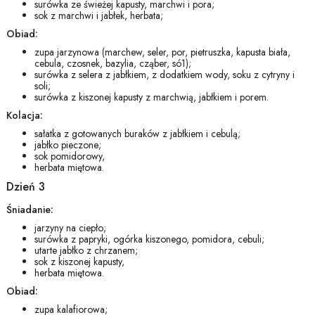
surówka ze świeżej kapusty, marchwi i pora;
sok z marchwi i jabłek, herbata;
Obiad:
zupa jarzynowa (marchew, seler, por, pietruszka, kapusta biała,
cebula, czosnek, bazylia, cząber, só1);
surówka z selera z jabłkiem, z dodatkiem wody, soku z cytryny i
soli;
surówka z kiszonej kapusty z marchwią, jabłkiem i porem.
Kolacja:
sałatka z gotowanych buraków z jabłkiem i cebulą;
jabłko pieczone;
sok pomidorowy,
herbata miętowa.
Dzień 3
Śniadanie:
jarzyny na ciepło;
surówka z papryki, ogórka kiszonego, pomidora, cebuli;
utarte jabłko z chrzanem;
sok z kiszonej kapusty,
herbata miętowa.
Obiad:
zupa kalafiorowa;