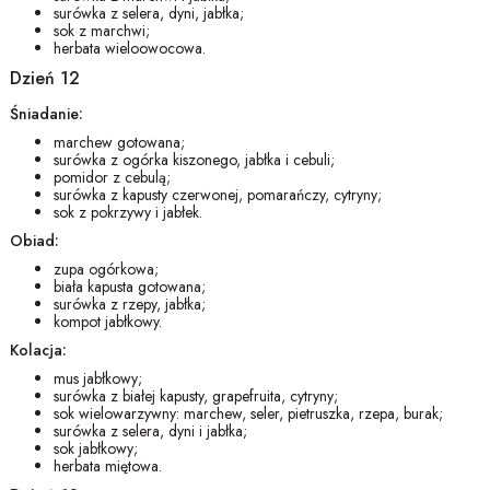
surówka z selera, dyni, jabłka;
sok z marchwi;
herbata wieloowocowa.
Dzień 12
Śniadanie:
marchew gotowana;
surówka z ogórka kiszonego, jabłka i cebuli;
pomidor z cebulą;
surówka z kapusty czerwonej, pomarańczy, cytryny;
sok z pokrzywy i jabłek.
Obiad:
zupa ogórkowa;
biała kapusta gotowana;
surówka z rzepy, jabłka;
kompot jabłkowy.
Kolacja:
mus jabłkowy;
surówka z białej kapusty, grapefruita, cytryny;
sok wielowarzywny: marchew, seler, pietruszka, rzepa, burak;
surówka z selera, dyni i jabłka;
sok jabłkowy;
herbata miętowa.