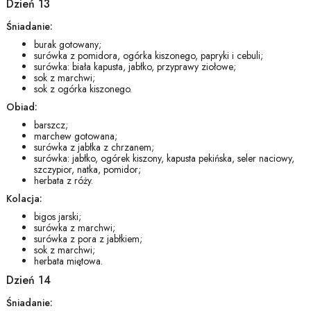
Dzień 13
Śniadanie:
burak gotowany;
surówka z pomidora, ogórka kiszonego, papryki i cebuli;
surówka: biała kapusta, jabłko, przyprawy ziołowe;
sok z marchwi;
sok z ogórka kiszonego.
Obiad:
barszcz;
marchew gotowana;
surówka z jabłka z chrzanem;
surówka: jabłko, ogórek kiszony, kapusta pekińska, seler naciowy,
szczypior, natka, pomidor;
herbata z róży.
Kolacja:
bigos jarski;
surówka z marchwi;
surówka z pora z jabłkiem;
sok z marchwi;
herbata miętowa.
Dzień 14
Śniadanie: