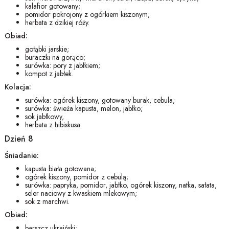
kalafior gotowany;
pomidor pokrojony z ogórkiem kiszonym;
herbata z dzikiej róży.
Obiad:
gołąbki jarskie;
buraczki na gorąco;
surówka: pory z jabłkiem;
kompot z jabłek.
Kolacja:
surówka: ogórek kiszony, gotowany burak, cebula;
surówka: świeża kapusta, melon, jabłko;
sok jabłkowy,
herbata z hibiskusa.
Dzień 8
Śniadanie:
kapusta biała gotowana;
ogórek kiszony, pomidor z cebulą;
surówka: papryka, pomidor, jabłko, ogórek kiszony, natka, sałata,
seler naciowy z kwaskiem mlekowym;
sok z marchwi.
Obiad:
barszcz ukraiński;