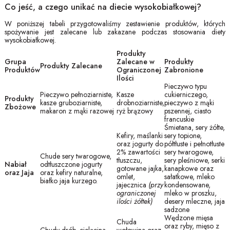
Co jeść, a czego unikać na diecie wysokobiałkowej?
W poniższej tabeli przygotowaliśmy zestawienie produktów, których
spożywanie jest zalecane lub zakazane podczas stosowania diety
wysokobiałkowej.
Produkty
Grupa
Zalecane w
Produkty
Produkty Zalecane
Produktów
Ograniczonej
Zabronione
Ilości
Pieczywo typu
Pieczywo pełnoziarniste,
Kasze
cukierniczego,
Produkty
kasze gruboziarniste,
drobnoziarniste,
pieczywo z mąki
Zbożowe
makaron z mąki razowej
ryż brązowy
pszennej, ciasto
francuskie
Śmietana, sery żółte,
Kefiry, maślanki
sery topione,
oraz jogurty do
półtłuste i pełnotłuste
2% zawartości
sery twarogowe,
Chude sery twarogowe,
tłuszczu,
sery pleśniowe, serki
Nabiał
odtłuszczone jogurty
gotowane jajka,
kanapkowe oraz
oraz Jaja
oraz kefiry naturalne,
omlet,
sałatkowe, mleko
białko jaja kurzego.
jajecznica
(przy
kondensowane,
ograniczonej
mleko w proszku,
ilości żółtek)
desery mleczne, jaja
sadzone
Wędzone mięsa
Chuda
oraz ryby, mięso z