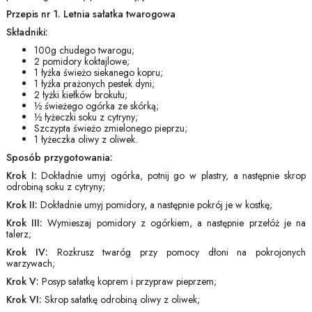
Przepis nr 1. Letnia sałatka twarogowa
Składniki:
100g chudego twarogu;
2 pomidory koktajlowe;
1 łyżka świeżo siekanego kopru;
1 łyżka prażonych pestek dyni;
2 łyżki kiełków brokułu;
½ świeżego ogórka ze skórką;
½ łyżeczki soku z cytryny;
Szczypta świeżo zmielonego pieprzu;
1 łyżeczka oliwy z oliwek.
Sposób przygotowania:
Krok I:
Dokładnie umyj ogórka, potnij go w plastry, a następnie skrop
odrobiną soku z cytryny;
Krok II:
Dokładnie umyj pomidory, a następnie pokrój je w kostkę;
Krok III:
Wymieszaj pomidory z ogórkiem, a następnie przełóż je na
talerz;
Krok IV:
Rozkrusz twaróg przy pomocy dłoni na pokrojonych
warzywach;
Krok V:
Posyp sałatkę koprem i przypraw pieprzem;
Krok VI:
Skrop sałatkę odrobiną oliwy z oliwek;