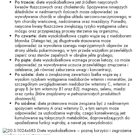
Po trzecie:
dieta wysokobiałkowa jest źródłem nasyconych
kwasów tłuszczowych oraz cholesterolu. Spożywanie niniejszych
składników w nadmiernych ilościach może odpowiadać za
wywoływanie chorób w obrębie układu sercowo-naczyniowego, w
tym choroby wieńcowej, nadciśnienia oraz miażdżycy. Ponadto,
nasycone kwasy tłuszczowe zwiększają ryzyko wystąpienia udaru
mózgu oraz przyspieszają procesy starzenia się organizmu;
Po czwarte:
dieta wysokobiałkowa często wiąże się z niedoborem
błonnika. Dlatego też, jej długotrwałe stosowanie może
odpowiadać za wywołanie szeregu nieprzyjemnych objawów ze
strony układu pokarmowego, w tym przede wszystkim przewlekłych
zaparć oraz stanów zapalnych w obrębie jelita grubego;
Po piąte:
dieta wysokobiałkowa wzmaga proces ketozy, co może
odpowiadać za wywoływanie uczucia przewlekłego zmęczenia i
osłabienia, jak również zaburzenia uwagi i koncentracji;
Po szóste:
dieta o zwiększonej zawartości białka wiąże się z
wysokim ryzykiem wystąpienia niedoborów witamin i minerałów, ze
szczególnym uwzględnieniem niedoborów witaminy C, witamin z
grupy B
(w tym witaminy B1 oraz B2)
, magnezu, selenu, miedzi
oraz cynku
(które znajdziemy w pełnoziarnistych produktach
zbożowych)
;
Po siódme:
dieta proteinowa może związana być z nadmiernym
spożyciem witaminy A oraz witaminy D, a tym samym może
odpowiadać za uszkodzenia wątroby, czego konsekwencją jest
kumulowanie się toksycznych metabolitów, doprowadzających do
upośledzenia funkcji wątroby, a nawet jej niewydolności.