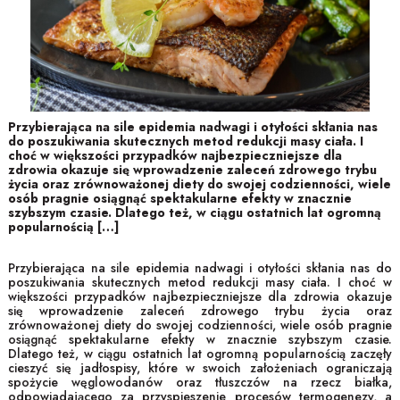
Przybierająca na sile epidemia nadwagi i otyłości skłania nas
do poszukiwania skutecznych metod redukcji masy ciała. I
choć w większości przypadków najbezpieczniejsze dla
zdrowia okazuje się wprowadzenie zaleceń zdrowego trybu
życia oraz zrównoważonej diety do swojej codzienności, wiele
osób pragnie osiągnąć spektakularne efekty w znacznie
szybszym czasie. Dlatego też, w ciągu ostatnich lat ogromną
popularnością […]
Przybierająca na sile epidemia nadwagi i otyłości skłania nas do
poszukiwania skutecznych metod redukcji masy ciała. I choć w
większości przypadków najbezpieczniejsze dla zdrowia okazuje
się wprowadzenie zaleceń zdrowego trybu życia oraz
zrównoważonej diety do swojej codzienności, wiele osób pragnie
osiągnąć spektakularne efekty w znacznie szybszym czasie.
Dlatego też, w ciągu ostatnich lat ogromną popularnością zaczęły
cieszyć się jadłospisy, które w swoich założeniach ograniczają
spożycie węglowodanów oraz tłuszczów na rzecz białka,
odpowiadającego za przyspieszenie procesów termogenezy, a