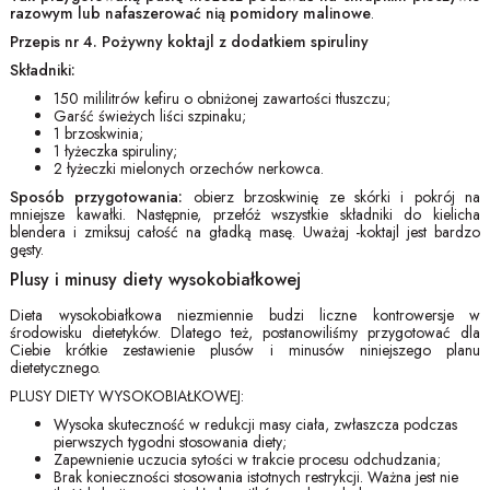
razowym lub nafaszerować nią pomidory malinowe
.
Przepis nr 4. Pożywny koktajl z dodatkiem spiruliny
Składniki:
150 mililitrów kefiru o obniżonej zawartości tłuszczu;
Garść świeżych liści szpinaku;
1 brzoskwinia;
1 łyżeczka spiruliny;
2 łyżeczki mielonych orzechów nerkowca.
Sposób przygotowania:
obierz brzoskwinię ze skórki i pokrój na
mniejsze kawałki. Następnie, przełóż wszystkie składniki do kielicha
blendera i zmiksuj całość na gładką masę. Uważaj -koktajl jest bardzo
gęsty.
Plusy i minusy diety wysokobiałkowej
Dieta wysokobiałkowa niezmiennie budzi liczne kontrowersje w
środowisku dietetyków. Dlatego też, postanowiliśmy przygotować dla
Ciebie krótkie zestawienie plusów i minusów niniejszego planu
dietetycznego.
PLUSY DIETY WYSOKOBIAŁKOWEJ:
Wysoka skuteczność w redukcji masy ciała, zwłaszcza podczas
pierwszych tygodni stosowania diety;
Zapewnienie uczucia sytości w trakcie procesu odchudzania;
Brak konieczności stosowania istotnych restrykcji. Ważna jest nie