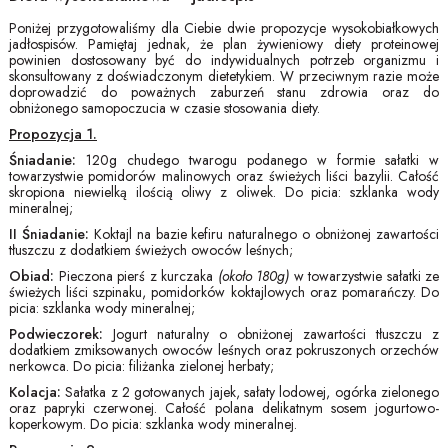
Poniżej przygotowaliśmy dla Ciebie dwie propozycje wysokobiałkowych
jadłospisów. Pamiętaj jednak, że plan żywieniowy diety proteinowej
powinien dostosowany być do indywidualnych potrzeb organizmu i
skonsultowany z doświadczonym dietetykiem. W przeciwnym razie może
doprowadzić do poważnych zaburzeń stanu zdrowia oraz do
obniżonego samopoczucia w czasie stosowania diety.
Propozycja 1.
Śniadanie:
120g chudego twarogu podanego w formie sałatki w
towarzystwie pomidorów malinowych oraz świeżych liści bazylii. Całość
skropiona niewielką ilością oliwy z oliwek. Do picia: szklanka wody
mineralnej;
II Śniadanie:
Koktajl na bazie kefiru naturalnego o obniżonej zawartości
tłuszczu z dodatkiem świeżych owoców leśnych;
Obiad:
Pieczona pierś z kurczaka
(około 180g)
w towarzystwie sałatki ze
świeżych liści szpinaku, pomidorków koktajlowych oraz pomarańczy. Do
picia: szklanka wody mineralnej;
Podwieczorek:
Jogurt naturalny o obniżonej zawartości tłuszczu z
dodatkiem zmiksowanych owoców leśnych oraz pokruszonych orzechów
nerkowca. Do picia: filiżanka zielonej herbaty;
Kolacja:
Sałatka z 2 gotowanych jajek, sałaty lodowej, ogórka zielonego
oraz papryki czerwonej. Całość polana delikatnym sosem jogurtowo-
koperkowym. Do picia: szklanka wody mineralnej.