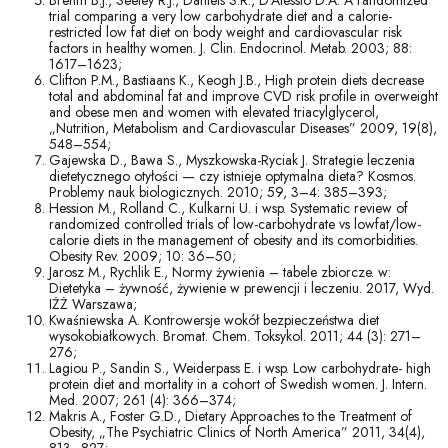
Brehm B.J., Seeley R.J., Daniels S.R., D’Alessio D.A. A randomized
trial comparing a very low carbohydrate diet and a calorie-
restricted low fat diet on body weight and cardiovascular risk
factors in healthy women. J. Clin. Endocrinol. Metab. 2003; 88:
1617–1623;
Clifton P.M., Bastiaans K., Keogh J.B., High protein diets decrease
total and abdominal fat and improve CVD risk profile in overweight
and obese men and women with elevated triacylglycerol,
„Nutrition, Metabolism and Cardiovascular Diseases” 2009, 19(8),
548–554;
Gajewska D., Bawa S., Myszkowska-Ryciak J. Strategie leczenia
dietetycznego otyłości — czy istnieje optymalna dieta? Kosmos.
Problemy nauk biologicznych. 2010; 59, 3–4: 385–393;
Hession M., Rolland C., Kulkarni U. i wsp. Systematic review of
randomized controlled trials of low-carbohydrate vs lowfat/low-
calorie diets in the management of obesity and its comorbidities.
Obesity Rev. 2009; 10: 36–50;
Jarosz M., Rychlik E., Normy żywienia – tabele zbiorcze. w:
Dietetyka – żywność, żywienie w prewencji i leczeniu. 2017, Wyd.
IŻŻ Warszawa;
Kwaśniewska A. Kontrowersje wokół bezpieczeństwa diet
wysokobiałkowych. Bromat. Chem. Toksykol. 2011; 44 (3): 271–
276;
Lagiou P., Sandin S., Weiderpass E. i wsp. Low carbohydrate- high
protein diet and mortality in a cohort of Swedish women. J. Intern.
Med. 2007; 261 (4): 366–374;
Makris A., Foster G.D., Dietary Approaches to the Treatment of
Obesity, „The Psychiatric Clinics of North America” 2011, 34(4),