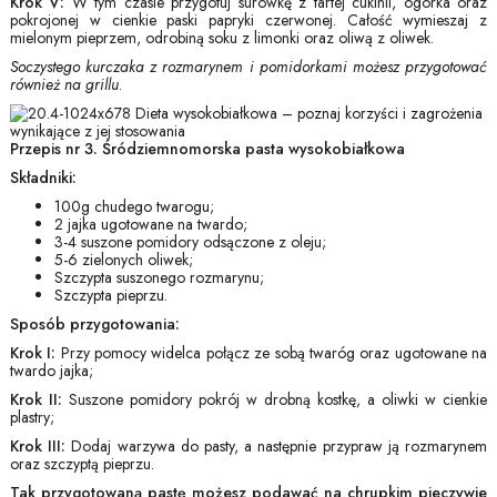
Krok V:
W tym czasie przygotuj surówkę z tartej cukinii, ogórka oraz
pokrojonej w cienkie paski papryki czerwonej. Całość wymieszaj z
mielonym pieprzem, odrobiną soku z limonki oraz oliwą z oliwek.
Soczystego kurczaka z rozmarynem i pomidorkami możesz przygotować
również na grillu
.
Przepis nr 3. Śródziemnomorska pasta wysokobiałkowa
Składniki:
100g chudego twarogu;
2 jajka ugotowane na twardo;
3-4 suszone pomidory odsączone z oleju;
5-6 zielonych oliwek;
Szczypta suszonego rozmarynu;
Szczypta pieprzu.
Sposób przygotowania:
Krok I:
Przy pomocy widelca połącz ze sobą twaróg oraz ugotowane na
twardo jajka;
Krok II:
Suszone pomidory pokrój w drobną kostkę, a oliwki w cienkie
plastry;
Krok III:
Dodaj warzywa do pasty, a następnie przypraw ją rozmarynem
oraz szczyptą pieprzu.
Tak przygotowaną pastę możesz podawać na chrupkim pieczywie