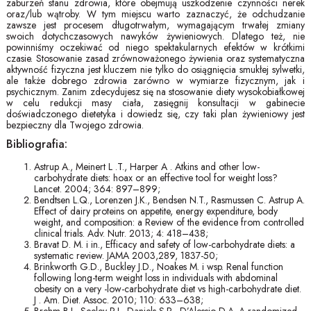
zaburzeń stanu zdrowia, które obejmują uszkodzenie czynności nerek
oraz/lub wątroby. W tym miejscu warto zaznaczyć, że odchudzanie
zawsze jest procesem długotrwałym, wymagającym trwałej zmiany
swoich dotychczasowych nawyków żywieniowych. Dlatego też, nie
powinniśmy oczekiwać od niego spektakularnych efektów w krótkimi
czasie. Stosowanie zasad zrównoważonego żywienia oraz systematyczna
aktywność fizyczna jest kluczem nie tylko do osiągnięcia smukłej sylwetki,
ale także dobrego zdrowia zarówno w wymiarze fizycznym, jak i
psychicznym. Zanim zdecydujesz się na stosowanie diety wysokobiałkowej
w celu redukcji masy ciała, zasięgnij konsultacji w gabinecie
doświadczonego dietetyka i dowiedz się, czy taki plan żywieniowy jest
bezpieczny dla Twojego zdrowia.
Bibliografia:
Astrup A., Meinert L .T., Harper A . Atkins and other low-
carbohydrate diets: hoax or an effective tool for weight loss?
Lancet. 2004; 364: 897–899;
Bendtsen L.Q., Lorenzen J.K., Bendsen N.T., Rasmussen C. Astrup A.
Effect of dairy proteins on appetite, energy expenditure, body
weight, and composition: a Review of the evidence from controlled
clinical trials. Adv. Nutr. 2013; 4: 418–438;
Bravat D. M. i in., Efficacy and safety of low-carbohydrate diets: a
systematic review. JAMA 2003,289, 1837-50;
Brinkworth G.D., Buckley J.D., Noakes M. i wsp. Renal function
following long-term weight loss in individuals with abdominal
obesity on a very -low-carbohydrate diet vs high-carbohydrate diet.
J . Am. Diet. Assoc. 2010; 110: 633–638;