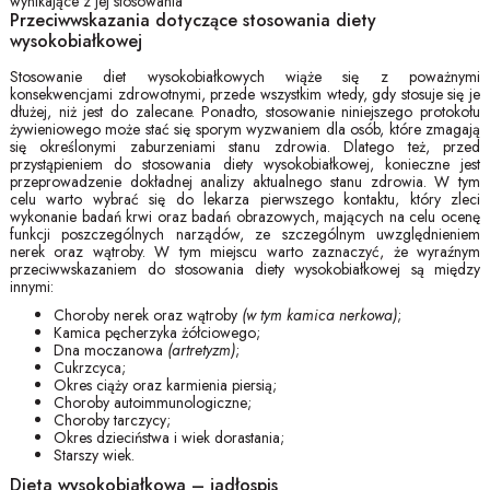
Przeciwwskazania dotyczące stosowania diety
wysokobiałkowej
Stosowanie diet wysokobiałkowych wiąże się z poważnymi
konsekwencjami zdrowotnymi, przede wszystkim wtedy, gdy stosuje się je
dłużej, niż jest do zalecane. Ponadto, stosowanie niniejszego protokołu
żywieniowego może stać się sporym wyzwaniem dla osób, które zmagają
się określonymi zaburzeniami stanu zdrowia. Dlatego też, przed
przystąpieniem do stosowania diety wysokobiałkowej, konieczne jest
przeprowadzenie dokładnej analizy aktualnego stanu zdrowia. W tym
celu warto wybrać się do lekarza pierwszego kontaktu, który zleci
wykonanie badań krwi oraz badań obrazowych, mających na celu ocenę
funkcji poszczególnych narządów, ze szczególnym uwzględnieniem
nerek oraz wątroby. W tym miejscu warto zaznaczyć, że wyraźnym
przeciwwskazaniem do stosowania diety wysokobiałkowej są między
innymi:
Choroby nerek oraz wątroby
(w tym kamica nerkowa)
;
Kamica pęcherzyka żółciowego;
Dna moczanowa
(artretyzm)
;
Cukrzcyca;
Okres ciąży oraz karmienia piersią;
Choroby autoimmunologiczne;
Choroby tarczycy;
Okres dzieciństwa i wiek dorastania;
Starszy wiek.
Dieta wysokobiałkowa – jadłospis