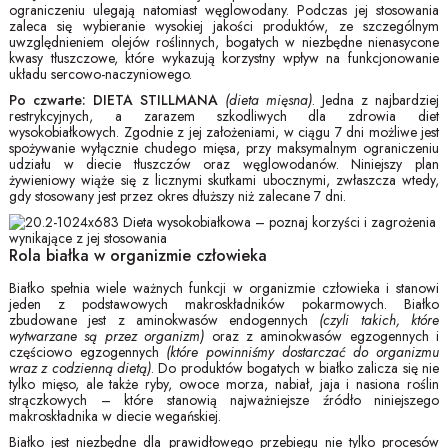
ograniczeniu ulegają natomiast węglowodany. Podczas jej stosowania
zaleca się wybieranie wysokiej jakości produktów, ze szczególnym
uwzględnieniem olejów roślinnych, bogatych w niezbędne nienasycone
kwasy tłuszczowe, które wykazują korzystny wpływ na funkcjonowanie
układu sercowo-naczyniowego.
Po czwarte: DIETA STILLMANA
(dieta mięsna)
. Jedna z najbardziej
restrykcyjnych, a zarazem szkodliwych dla zdrowia diet
wysokobiałkowych. Zgodnie z jej założeniami, w ciągu 7 dni możliwe jest
spożywanie wyłącznie chudego mięsa, przy maksymalnym ograniczeniu
udziału w diecie tłuszczów oraz węglowodanów. Niniejszy plan
żywieniowy wiąże się z licznymi skutkami ubocznymi, zwłaszcza wtedy,
gdy stosowany jest przez okres dłuższy niż zalecane 7 dni.
Rola białka w organizmie człowieka
Białko spełnia wiele ważnych funkcji w organizmie człowieka i stanowi
jeden z podstawowych makroskładników pokarmowych. Białko
zbudowane jest z aminokwasów endogennych
(czyli takich, które
wytwarzane są przez organizm)
oraz z aminokwasów egzogennych i
częściowo egzogennych
(które powinniśmy dostarczać do organizmu
wraz z codzienną dietą)
. Do produktów bogatych w białko zalicza się nie
tylko mięso, ale także ryby, owoce morza, nabiał, jaja i nasiona roślin
strączkowych – które stanowią najważniejsze źródło niniejszego
makroskładnika w diecie wegańskiej.
Białko jest niezbędne dla prawidłowego przebiegu nie tylko procesów