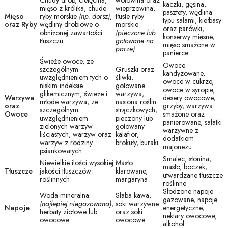
Chudy drób, cielęcina,
wołowina oraz
kaczki, gęsina,
mięso z królika, chude
wieprzowina,
pasztety, wędlina
Mięso
ryby morskie
(np. dorsz)
,
tłuste ryby
typu salami, kiełbasy
oraz Ryby
wędliny drobiowe o
morskie
oraz parówki,
obniżonej zawartości
(pieczone lub
konserwy mięsne,
tłuszczu
gotowane na
mięso smażone w
parze)
panierce
Świeże owoce, ze
Owoce
szczególnym
Gruszki oraz
kandyzowane,
uwzględnieniem tych o
śliwki,
owoce w cukrze,
niskim indeksie
gotowane
owoce w syropie,
glikemicznym, świeże i
warzywa,
Warzywa
desery owocowe,
młode warzywa, ze
nasiona roślin
oraz
grzyby, warzywa
szczególnym
strączkowych,
Owoce
smażone oraz
uwzględnieniem
pieczony lub
panierowane, sałatki
zielonych warzyw
gotowany
warzywne z
liściastych, warzyw oraz
kalafior,
dodatkiem
warzyw z rodziny
brokuły, buraki
majonezu
psiankowatych
Smalec, słonina,
Niewielkie ilości wysokiej
Masło
masło, boczek,
Tłuszcze
jakości tłuszczów
klarowane,
utwardzane tłuszcze
roślinnych
margaryna
roślinne
Słodzone napoje
Woda mineralna
Słaba kawa,
gazowane, napoje
(najlepiej niegazowana)
,
soki warzywne
Napoje
energetyczne,
herbaty ziołowe lub
oraz soki
nektary owocowe,
owocowe
owocowe
alkohol