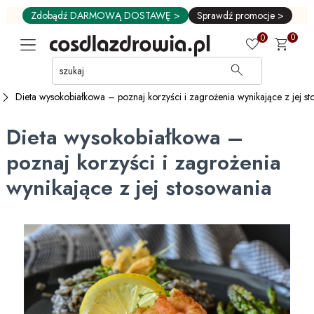
Zdobądź DARMOWĄ DOSTAWĘ >
Sprawdź promocje >
0
0
Przejdź
do
GŁÓWNEJ
Dieta wysokobiałkowa – poznaj korzyści i zagrożenia wynikające z jej s
ZAWARTOŚCI
MENU
Dieta wysokobiałkowa –
MENU
UŻYTKOWNIKA
poznaj korzyści i zagrożenia
WYSZUKIWARKI
wynikające z jej stosowania