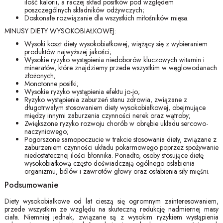
ilość kalorii, a raczej skład posiłków pod względem
poszczególnych składników odżywczych;
Doskonałe rozwiązanie dla wszystkich miłośników mięsa.
MINUSY DIETY WYSOKOBIAŁKOWEJ:
Wysoki koszt diety wysokobiałkowej, wiążący się z wybieraniem
produktów najwyższej jakości;
Wysokie ryzyko wystąpienia niedoborów kluczowych witamin i
minerałów, które znajdziemy przede wszystkim w węglowodanach
złożonych;
Monotonne posiłki;
Wysokie ryzyko wystąpienia efektu jo-jo;
Ryzyko wystąpienia zaburzeń stanu zdrowia, związane z
długotrwałym stosowaniem diety wysokobiałkowej, obejmujące
między innymi zaburzenia czynności nerek oraz wątroby;
Zwiększone ryzyko rozwoju chorób w obrębie układu sercowo-
naczyniowego;
Pogorszone samopoczucie w trakcie stosowania diety, związane z
zaburzeniem czynności układu pokarmowego poprzez spożywanie
niedostatecznej ilości błonnika. Ponadto, osoby stosujące dietę
wysokobiałkową często doświadczają ogólnego osłabienia
organizmu, bólów i zawrotów głowy oraz osłabienia siły mięśni.
Podsumowanie
Diety wysokobiałkowe od lat cieszą się ogromnym zainteresowaniem,
przede wszystkim ze względu na skuteczną redukcję nadmiernej masy
ciała. Niemniej jednak, związane są z wysokim ryzykiem wystąpienia