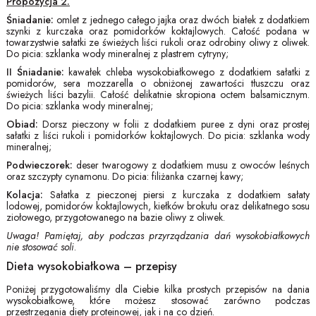
Propozycja 2.
Śniadanie:
omlet z jednego całego jajka oraz dwóch białek z dodatkiem
szynki z kurczaka oraz pomidorków koktajlowych. Całość podana w
towarzystwie sałatki ze świeżych liści rukoli oraz odrobiny oliwy z oliwek.
Do picia: szklanka wody mineralnej z plastrem cytryny;
II Śniadanie:
kawałek chleba wysokobiałkowego z dodatkiem sałatki z
pomidorów, sera mozzarella o obniżonej zawartości tłuszczu oraz
świeżych liści bazylii. Całość delikatnie skropiona octem balsamicznym.
Do picia: szklanka wody mineralnej;
Obiad:
Dorsz pieczony w folii z dodatkiem puree z dyni oraz prostej
sałatki z liści rukoli i pomidorków koktajlowych. Do picia: szklanka wody
mineralnej;
Podwieczorek:
deser twarogowy z dodatkiem musu z owoców leśnych
oraz szczypty cynamonu. Do picia: filiżanka czarnej kawy;
Kolacja:
Sałatka z pieczonej piersi z kurczaka z dodatkiem sałaty
lodowej, pomidorów koktajlowych, kiełków brokułu oraz delikatnego sosu
ziołowego, przygotowanego na bazie oliwy z oliwek.
Uwaga! Pamiętaj, aby podczas przyrządzania dań wysokobiałkowych
nie stosować soli
.
Dieta wysokobiałkowa – przepisy
Poniżej przygotowaliśmy dla Ciebie kilka prostych przepisów na dania
wysokobiałkowe, które możesz stosować zarówno podczas
przestrzegania diety proteinowej, jak i na co dzień.