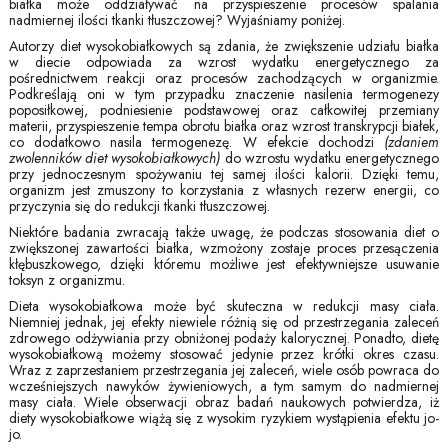
białka może oddziaływać na przyspieszenie procesów spalania
nadmiernej ilości tkanki tłuszczowej? Wyjaśniamy poniżej.
Autorzy diet wysokobiałkowych są zdania, że zwiększenie udziału białka
w diecie odpowiada za wzrost wydatku energetycznego za
pośrednictwem reakcji oraz procesów zachodzących w organizmie.
Podkreślają oni w tym przypadku znaczenie nasilenia termogenezy
poposiłkowej, podniesienie podstawowej oraz całkowitej przemiany
materii, przyspieszenie tempa obrotu białka oraz wzrost transkrypcji białek,
co dodatkowo nasila termogenezę. W efekcie dochodzi
(zdaniem
zwolenników diet wysokobiałkowych)
do wzrostu wydatku energetycznego
przy jednoczesnym spożywaniu tej samej ilości kalorii. Dzięki temu,
organizm jest zmuszony to korzystania z własnych rezerw energii, co
przyczynia się do redukcji tkanki tłuszczowej.
Niektóre badania zwracają także uwagę, że podczas stosowania diet o
zwiększonej zawartości białka, wzmożony zostaje proces przesączenia
kłębuszkowego, dzięki któremu możliwe jest efektywniejsze usuwanie
toksyn z organizmu.
Dieta wysokobiałkowa może być skuteczna w redukcji masy ciała.
Niemniej jednak, jej efekty niewiele różnią się od przestrzegania zaleceń
zdrowego odżywiania przy obniżonej podaży kalorycznej. Ponadto, dietę
wysokobiałkową możemy stosować jedynie przez krótki okres czasu.
Wraz z zaprzestaniem przestrzegania jej zaleceń, wiele osób powraca do
wcześniejszych nawyków żywieniowych, a tym samym do nadmiernej
masy ciała. Wiele obserwacji obraz badań naukowych potwierdza, iż
diety wysokobiałkowe wiążą się z wysokim ryzykiem wystąpienia efektu jo-
jo.