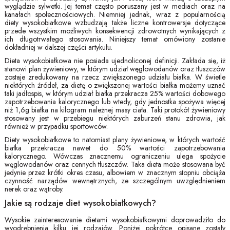
wyglądzie sylwetki. Jej temat często poruszany jest w mediach oraz na
kanałach społecznościowych. Niemniej jednak, wraz z popularnością
diety wysokobiałkowe wzbudzają także liczne kontrowersje dotyczące
przede wszystkim możliwych konsekwencji zdrowotnych wynikających z
ich długotrwałego stosowania. Niniejszy temat omówiony zostanie
dokładniej w dalszej części artykułu.
Dieta wysokobiałkowa nie posiada ujednoliconej definicji. Zakłada się, iż
stanowi plan żywieniowy, w którym udział węglowodanów oraz tłuszczów
zostaje zredukowany na rzecz zwiększonego udziału białka. W świetle
niektórych źródeł, za dietę o zwiększonej wartości białka możemy uznać
taki jadłospis, w którym udział białka przekracza 25% wartości dobowego
zapotrzebowania kalorycznego lub wtedy, gdy jednostka spożywa więcej
niż 1,6g białka na kilogram należnej masy ciała. Taki protokół żywieniowy
stosowany jest w przebiegu niektórych zaburzeń stanu zdrowia, jak
również w przypadku sportowców.
Diety wysokobiałkowe to natomiast plany żywieniowe, w których wartość
białka przekracza nawet do 50% wartości zapotrzebowania
kalorycznego. Wówczas znacznemu ograniczeniu ulega spożycie
węglowodanów oraz cennych tłuszczów. Taka dieta może stosowana być
jedynie przez krótki okres czasu, albowiem w znacznym stopniu obciąża
czynność narządów wewnętrznych, ze szczególnym uwzględnieniem
nerek oraz wątroby.
Jakie są rodzaje diet wysokobiałkowych?
Wysokie zainteresowanie dietami wysokobiałkowymi doprowadziło do
wyodrębnienia kilku jej rodzajów. Poniżej pokrótce opisane zostały