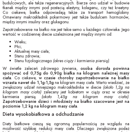
budulcowych, ale także regeneracyjnych. Bierze ono udział w budowie
tkanek między innymi pod postacią elastyny, kolagenu, czy też kreatyny.
Co ciekawe, białka odpowiadają także za transport hemoglobiny.
Omawiany makroskładnik pokarmowy jest także budulcem hormonów,
między innymi insuliny oraz glukagonu.
Zapotrzebowanie na białko nie jest takie samo u każdego człowieka. Jego
wartość w codziennej diecie uzależniona jest między innymi od:
Wieku;
Płci;
Aktualnej masy ciała;
Stanu zdrowia;
Stanu fizjologicznego
(okres ciąży i karmienia piersią)
.
W świetle zaleceń zdrowego żywienia,
osoba dorosła powinna
spożywać od 0,75g do 0,90g
białka na kilogram należnej masy
ciała
. Co ciekawe,
w czasie choroby zapotrzebowanie na białko
wzrasta nawet do 1,1g-1,5g
na kilogram masy ciała. Warto wiedzieć, że
zwiększony udział niniejszego makroskładnika w diecie
(około 1,2g na
kilogram masy ciała)
zalecany jest kobietom w ciąży oraz w okresie
karmienia piersią
(około 1,45g na kilogram masy ciała)
.
Zapotrzebowanie dzieci i młodzieży na białko szacowane jest na
poziomie 1,2 kg na kilogram masy ciała
.
Dieta wysokobiałkowa a odchudzanie
Diety białkowe cieszą się ogromną popularnością ze względu na
możliwość szybkiej redukcji masy ciała. Dlaczego zwiększona podaż