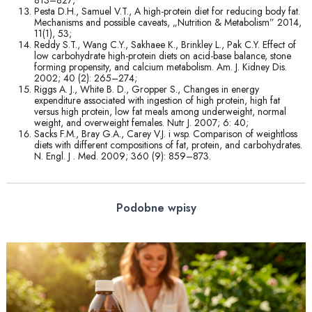
813–827;
Pesta D.H., Samuel V.T., A high-protein diet for reducing body fat.
Mechanisms and possible caveats, „Nutrition & Metabolism” 2014,
11(1), 53;
Reddy S.T., Wang C.Y., Sakhaee K., Brinkley L., Pak C.Y. Effect of
low carbohydrate high-protein diets on acid-base balance, stone
forming propensity, and calcium metabolism. Am. J. Kidney Dis.
2002; 40 (2): 265–274;
Riggs A. J., White B. D., Gropper S., Changes in energy
expenditure associated with ingestion of high protein, high fat
versus high protein, low fat meals among underweight, normal
weight, and overweight females. Nutr J. 2007; 6: 40;
Sacks F.M., Bray G.A., Carey V.J. i wsp. Comparison of weightloss
diets with different compositions of fat, protein, and carbohydrates.
N. Engl. J . Med. 2009; 360 (9): 859–873.
Podobne wpisy