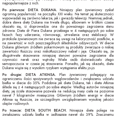
najpopularniejsze z nich.
Po pierwsze: DIETA DUKANA.
Niniejszy plan żywieniowy zyskał
ogromną popularność na początku XXI wieku. Na temat jej skuteczności
wypowiadali się zarówno lekarze, jak i gwiazdy telewizji. Niemniej jednak,
dobra sława diety Dukana nie trwała długo, albowiem w krótkim czasie
okazało się, iż doprowadza ona do poważnego zagrożenia stanu
zdrowia. Dieta dr Piera Dukana przebiega w 4 następujących po sobie
fazach: fazy uderzenia, równowagi, utrwalenia oraz stabilizacji. W
protokole żywieniowym nie zwraca się uwagi na kaloryczność posiłków, a
na zawartość w nich poszczególnych składników odżywczych. W diecie
Dukana głównym źródłem pokarmowym są produkty zwierzęce o niskiej
zawartości tłuszczu oraz niskotłuszczowy nabiał i jaja. Okazało się, że
długotrwałe stosowanie niniejszej stanowi poważne zagrożenie dla
czynności nerek oraz wątroby. Wiele osób doświadczało złego
samopoczucia w czasie jej stosowania. Ponadto, jak się okazało, dieta
Dukana wiąże się z wysokim ryzykiem wystąpienia efektu jo-jo.
Po drugie: DIETA ATKINSA.
Plan żywieniowy polegający na
ograniczeniu ilości spożywanych węglowodanów i zwiększeniu udziału
białka w diecie do 35%. Podobnie jak dieta Dukana, tak i dieta Atkinsa
składa się z 4 następujących po sobie etapów. Według autorów niniejszej
diety, jej ścisłe stosowanie pozwala na redukcję masy ciała na poziomie
nawet 7 kilogramów miesięcznie. Głównym źródłem energii w diecie
Atkinsa są tłuszcze, ze szczególnym uwzględnieniem wysokiej jakości
olejów roślinnych.
Po trzecie: DIETA SOUTH BEACH.
Niniejsza dieta polega na
zwiększeniu udziału białka w jadłospisie nawet do 39%. Znacznemu