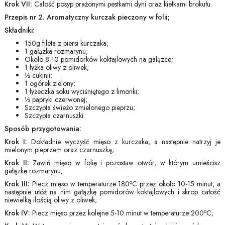
Krok VII:
Całość posyp prażonymi pestkami dyni oraz kiełkami brokułu.
Przepis nr 2. Aromatyczny kurczak pieczony w folii;
Składniki:
150g fileta z piersi kurczaka;
1 gałązka rozmarynu;
Około 8-10 pomidorków koktajlowych na gałązce;
1 łyżka oliwy z oliwek;
½ cukinii;
1 ogórek zielony;
1 łyżeczka soku wyciśniętego z limonki;
½ papryki czerwonej;
Szczypta świeżo zmielonego pieprzu;
Szczypta czarnuszki.
Sposób przygotowania:
Krok I:
Dokładnie wyczyść mięso z kurczaka, a następnie natrzyj je
mielonym pieprzem oraz czarnuszką;
Krok II:
Zawiń mięso w folię i pozostaw otwór, w którym umieścisz
gałązkę rozmarynu;
o
Krok III:
Piecz mięso w temperaturze 180
C przez około 10-15 minut, a
następnie ułóż na nim gałązkę pomidorów koktajlowych i skrop całość
niewielką ilością oliwy z oliwek;
o
Krok IV:
Piecz mięso przez kolejne 5-10 minut w temperaturze 200
C;