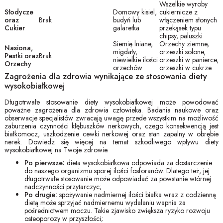
Wszelkie wyroby
Słodycze
Domowy kisiel,
cukiernicze z
oraz
Brak
budyń lub
włączeniem słonych
Cukier
galaretka
przekąsek typu
chipsy, paluszki
Siemię lniane,
Orzechy ziemne,
Nasiona,
migdały,
orzeszki solone,
Pestki oraz
Brak
niewielkie ilości
orzeszki w panierce,
Orzechy
orzechów
orzeszki w cukrze
Zagrożenia dla zdrowia wynikające ze stosowania diety
wysokobiałkowej
Długotrwałe stosowanie diety wysokobiałkowej może powodować
poważne zagrożenia dla zdrowia człowieka. Badania naukowe oraz
obserwacje specjalistów zwracają uwagę przede wszystkim na możliwość
zaburzenia czynności kłębuszków nerkowych, czego konsekwencją jest
białkomocz, uszkodzenie cewki nerkowej oraz stan zapalny w obrębie
nerek. Dowiedz się więcej na temat szkodliwego wpływu diety
wysokobiałkowej na Twoje zdrowie.
Po pierwsze:
dieta wysokobiałkowa odpowiada za dostarczenie
do naszego organizmu sporej ilości fosforanów. Dlatego też, jej
długotrwałe stosowanie może odpowiadać za powstanie wtórnej
nadczynności przytarczyc;
Po drugie:
spożywanie nadmiernej ilości białka wraz z codzienną
dietą może sprzyjać nadmiernemu wydalaniu wapnia za
pośrednictwem moczu. Takie zjawisko zwiększa ryzyko rozwoju
osteoporozy w przyszłości;