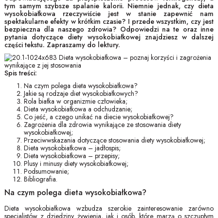
tym samym szybsze spalanie kalorii. Niemnie jednak, czy dieta
wysokobiałkowa rzeczywiście jest w stanie zapewnić nam
spektakularne efekty w krótkim czasie? I przede wszystkim, czy jest
bezpieczna dla naszego zdrowia? Odpowiedzi na te oraz inne
pytania dotyczące diety wysokobiałkowej znajdziesz w dalszej
części tekstu. Zapraszamy do lektury.
Spis treści:
Na czym polega dieta wysokobiałkowa?
Jakie są rodzaje diet wysokobiałkowych?
Rola białka w organizmie człowieka;
Dieta wysokobiałkowa a odchudzanie;
Co jeść, a czego unikać na diecie wysokobiałkowej?
Zagrożenia dla zdrowia wynikające ze stosowania diety
wysokobiałkowej;
Przeciwwskazania dotyczące stosowania diety wysokobiałkowej;
Dieta wysokobiałkowa – jadłospis;
Dieta wysokobiałkowa – przepisy;
Plusy i minusy diety wysokobiałkowej;
Podsumowanie;
Bibliografia.
Na czym polega dieta wysokobiałkowa?
Dieta wysokobiałkowa wzbudza szerokie zainteresowanie zarówno
specjalistów z dziedziny żywienia, jak i osób, które marzą o szczupłym