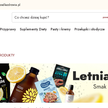
osdlazdrowia.pl
powe
Przyprawy
Suplementy Diety
Pasty i kremy
Przekąski i słodycze
PRODUKTY