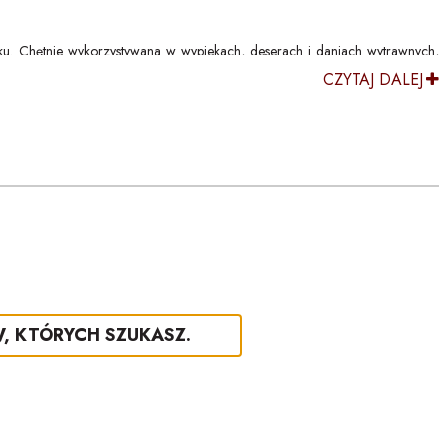
u. Chętnie wykorzystywana w wypiekach, deserach i daniach wytrawnych,
CZYTAJ DALEJ
atną kwasowością. Dzięki temu świetnie komponuje się z wieloma produktami
ch.
W, KTÓRYCH SZUKASZ.