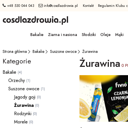
+48 530 044 043
info@cosdlazdrowia.pl
Kontakt
Regulamin Klubu c
Przejdź
do
Bakalie
Ziarna i nasiona
Słodziki
Oleje
Mąki
GŁÓWNEJ
ZAWARTOŚCI
FILTRÓW
Bakalie
Suszone owoce
Żurawina
Strona główna
PRODUKTÓW
Żurawina
Kategorie
MENU
0 
MENU
Bakalie
(4)
UŻYTKOWNIKA
Orzechy
(1)
WYSZUKIWARKI
Suszone owoce
(1)
Jagody goji
(0)
Żurawina
(0)
Rodzynki
(0)
Morele
(0)