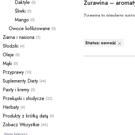
Żurawina – aromat
Daktyle
(0)
Śliwki
(0)
Żurawina to popularny susz
Mango
(0)
stanowi jeden z najbardziej 
Owoce liofilizowane
(0)
Ziarna i nasiona
(2)
×
Status: nowość
Charakterystyka żu
Słodziki
(4)
Oleje
(0)
Suszona żurawina ma intensyw
– zarówno słodkimi, jak i wy
Mąki
(0)
To owoc chętnie wybierany p
Przyprawy
(10)
Suplementy Diety
(44)
Pasty i kremy
(0)
Zastosowanie żura
Przekąski i słodycze
(22)
Żurawina należy do najbardzi
Herbaty
(4)
• w owsiankach, musli i grano
Produkty z krótką datą
(0)
• jako dodatek do ciast, cias
Zobacz Wszystkie
(46)
• w deserach – lodach, krem
• w sałatkach owocowych i 
Mapa kategorii