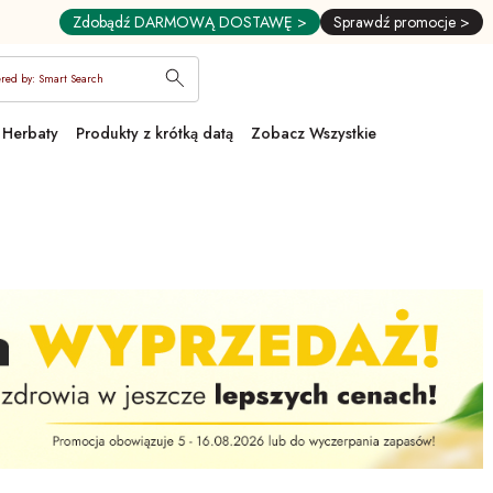
Zdobądź DARMOWĄ DOSTAWĘ >
Sprawdź promocje >
red by: Smart Search
Herbaty
Produkty z krótką datą
Zobacz Wszystkie