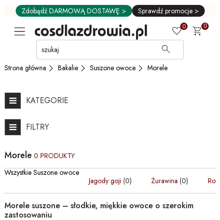
Zdobądź DARMOWĄ DOSTAWĘ >
Sprawdź promocje >
0
0
Przejdź
do
GŁÓWNEJ
Bakalie
Suszone owoce
Morele
Strona główna
ZAWARTOŚCI
FILTRÓW
PRODUKTÓW
KATEGORIE
MENU
MENU
FILTRY
UŻYTKOWNIKA
WYSZUKIWARKI
Morele
0 PRODUKTY
Wszystkie Suszone owoce
Jagody goji
(0)
Żurawina
(0)
Rod
Morele suszone – słodkie, miękkie owoce o szerokim
zastosowaniu