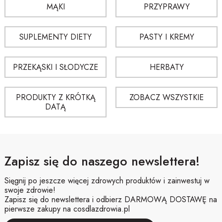
• do pieczywa i bułek
MĄKI
PRZYPRAWY
• jako szybka przekąska w ciągu dnia
Morele można także pokroić i łączyć z innymi bakaliami, tworząc własne
SUPLEMENTY DIETY
PASTY I KREMY
mieszanki.
Dlaczego suszone morele są chętnie wybierane?
PRZEKĄSKI I SŁODYCZE
HERBATY
• są naturalnie słodkie i aromatyczne
• dobrze komponują się z wieloma potrawami
PRODUKTY Z KRÓTKĄ
ZOBACZ WSZYSTKIE
• są gotowe do użycia od razu po otwarciu
DATĄ
• nadają potrawom miękką, przyjemną strukturę
• sprawdzają się zarówno w kuchni tradycyjnej, jak i nowoczesnej
Wartości odżywcze moreli suszonych (100 g, wartości
Zapisz się do naszego newslettera!
orientacyjne)
SKŁADNIK
ILOŚĆ
Sięgnij po jeszcze więcej zdrowych produktów i zainwestuj w
Kalorie
ok. 240–260 kcal
swoje zdrowie!
Węglowodany
55–62 g
Zapisz się do newslettera i odbierz DARMOWĄ DOSTAWĘ na
Błonnik
6–8 g
pierwsze zakupy na cosdlazdrowia.pl
Białko
3–5 g