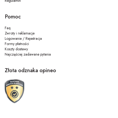
Regulamin
Z bakaliami, orzechami oraz deserami na bazie jogurtu, owsianki i ciast.
Pomoc
Faq
Zwroty i reklamacje
Logowanie / Rejestracja
Formy płatności
Koszty dostawy
Najczęściej zadawane pytania
Złota odznaka opineo