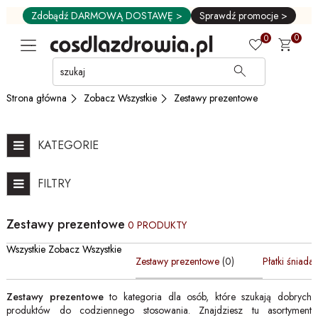
Zdobądź DARMOWĄ DOSTAWĘ >
Sprawdź promocje >
0
0
Przejdź
do
GŁÓWNEJ
Zobacz Wszystkie
Zestawy prezentowe
Strona główna
ZAWARTOŚCI
FILTRÓW
PRODUKTÓW
KATEGORIE
MENU
MENU
FILTRY
UŻYTKOWNIKA
WYSZUKIWARKI
Zestawy prezentowe
0 PRODUKTY
Wszystkie Zobacz Wszystkie
Zestawy prezentowe
(0)
Płatki śniada
Zestawy prezentowe
to kategoria dla osób, które szukają dobrych
produktów do codziennego stosowania. Znajdziesz tu asortyment