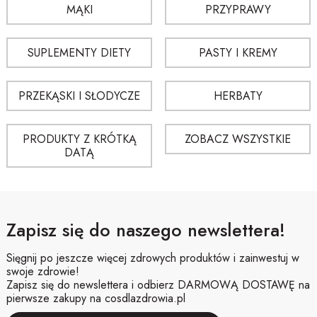
Najważniejsze są jakość surowca, wygodne opakowanie i dopasowanie
MĄKI
PRZYPRAWY
produktu do swoich potrzeb.
Czy zestawy prezentowe nadają się do codziennego
SUPLEMENTY DIETY
PASTY I KREMY
stosowania?
W wielu przypadkach tak, ale najlepiej kierować się opisem produktu i
sposobem użycia podanym przez producenta.
PRZEKĄSKI I SŁODYCZE
HERBATY
PRODUKTY Z KRÓTKĄ
ZOBACZ WSZYSTKIE
DATĄ
Zapisz się do naszego newslettera!
Sięgnij po jeszcze więcej zdrowych produktów i zainwestuj w
swoje zdrowie!
Zapisz się do newslettera i odbierz DARMOWĄ DOSTAWĘ na
pierwsze zakupy na cosdlazdrowia.pl