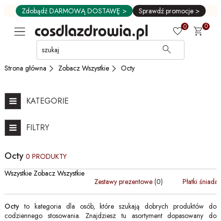
Zdobądź DARMOWĄ DOSTAWĘ >
Sprawdź promocje >
0
0
Przejdź
do
GŁÓWNEJ
Zobacz Wszystkie
Octy
Strona główna
ZAWARTOŚCI
FILTRÓW
PRODUKTÓW
KATEGORIE
MENU
MENU
FILTRY
UŻYTKOWNIKA
WYSZUKIWARKI
Octy
0 PRODUKTY
Wszystkie Zobacz Wszystkie
Zestawy prezentowe
(0)
Płatki śniada
Octy
to kategoria dla osób, które szukają dobrych produktów do
codziennego stosowania. Znajdziesz tu asortyment dopasowany do