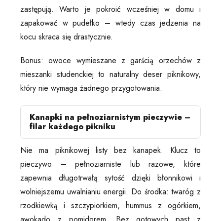
zastępują. Warto je pokroić wcześniej w domu i
zapakować w pudełko – wtedy czas jedzenia na
kocu skraca się drastycznie.
Bonus: owoce wymieszane z garścią orzechów z
mieszanki studenckiej to naturalny deser piknikowy,
który nie wymaga żadnego przygotowania.
Kanapki na pełnoziarnistym pieczywie –
filar każdego pikniku
Nie ma piknikowej listy bez kanapek. Klucz to
pieczywo – pełnoziarniste lub razowe, które
zapewnia długotrwałą sytość dzięki błonnikowi i
wolniejszemu uwalnianiu energii. Do środka: twaróg z
rzodkiewką i szczypiorkiem, hummus z ogórkiem,
awokado z pomidorem. Bez gotowych past z