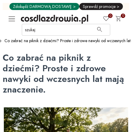
Zdobądź DARMOWĄ DOSTAWĘ >
Sprawdź promocje >
0
0
Przejdź
do
GŁÓWNEJ
Co zabrać na piknik z dziećmi? Proste i zdrowe nawyki od wczesnych lat
ZAWARTOŚCI
MENU
Co zabrać na piknik z
MENU
UŻYTKOWNIKA
dziećmi? Proste i zdrowe
WYSZUKIWARKI
nawyki od wczesnych lat mają
znaczenie.