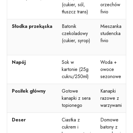
(cukier, sól,
orzechów
tłuszcz trans)
fivio
Słodka przekąska
Batonik
Mieszanka
czekoladowy
studencka
(cukier, syrop)
fivio
Napój
Sok w
Woda +
kartonie (25g
owoce
cukru/250ml)
sezonowe
Posiłek główny
Gotowe
Kanapki
kanapki z sera
razowe z
topionego
warzywami
Deser
Ciastka z
Domowe
cukrem i
batony z