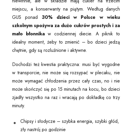
niewinnie, ale w składzie mają cukier na trzecim
miejscu, a konserwanty na piątym. Według danych
GUS ponad
30% dzieci w Polsce w wieku
szkolnym spożywa za dużo cukrów prostych i za
mało błonnika
w codziennej diecie. A piknik to
idealny moment, żeby to zmienić – bo dzieci jedzą
chętnie, gdy są rozluźnione i aktywne.
Dochodzi też kwestia praktyczna: musi być wygodne
w transporcie, nie może się rozsypać w plecaku, nie
może wymagać chłodzenia przez cały czas, no i nie
może skończyć się po 15 minutach na kocu, bo dzieci
zjadły wszystko na raz i wracają po dokładkę co trzy
minuty.
Chipsy i słodycze – szybka energia, szybki głód,
zły nastrój po godzinie