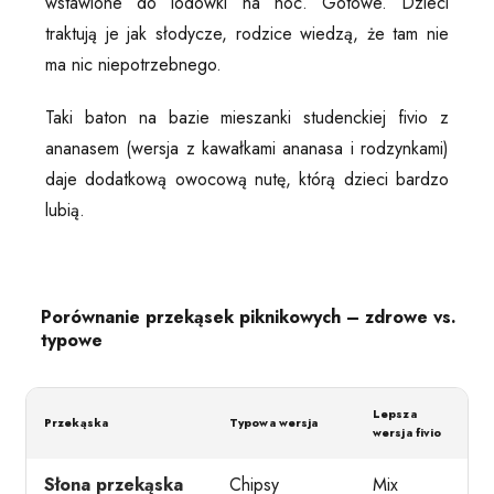
wstawione do lodówki na noc. Gotowe. Dzieci
traktują je jak słodycze, rodzice wiedzą, że tam nie
ma nic niepotrzebnego.
Taki baton na bazie mieszanki studenckiej fivio z
ananasem (wersja z kawałkami ananasa i rodzynkami)
daje dodatkową owocową nutę, którą dzieci bardzo
lubią.
Porównanie przekąsek piknikowych – zdrowe vs.
typowe
Lepsza
K
Przekąska
Typowa wersja
wersja fivio
Słona przekąska
Chipsy
Mix