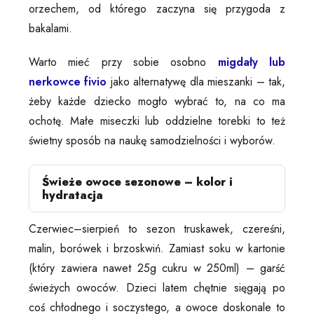
orzechem, od którego zaczyna się przygoda z
bakalami.
Warto mieć przy sobie osobno
migdały lub
nerkowce fivio
jako alternatywę dla mieszanki – tak,
żeby każde dziecko mogło wybrać to, na co ma
ochotę. Małe miseczki lub oddzielne torebki to też
świetny sposób na naukę samodzielności i wyborów.
Świeże owoce sezonowe – kolor i
hydratacja
Czerwiec–sierpień to sezon truskawek, czereśni,
malin, borówek i brzoskwiń. Zamiast soku w kartonie
(który zawiera nawet 25g cukru w 250ml) – garść
świeżych owoców. Dzieci latem chętnie sięgają po
coś chłodnego i soczystego, a owoce doskonale to