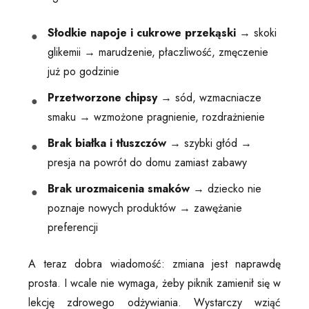
Słodkie napoje i cukrowe przekąski
→ skoki
glikemii → marudzenie, płaczliwość, zmęczenie
już po godzinie
Przetworzone chipsy
→ sód, wzmacniacze
smaku → wzmożone pragnienie, rozdrażnienie
Brak białka i tłuszczów
→ szybki głód →
presja na powrót do domu zamiast zabawy
Brak urozmaicenia smaków
→ dziecko nie
poznaje nowych produktów → zawężanie
preferencji
A teraz dobra wiadomość: zmiana jest naprawdę
prosta. I wcale nie wymaga, żeby piknik zamienił się w
lekcję zdrowego odżywiania. Wystarczy wziąć