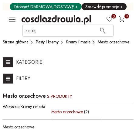
Zdobądź DARMOWĄ DOSTAWĘ >
Sprawdź promocje >
0
0
Przejdź
do
GŁÓWNEJ
Pasty i kremy
Kremy i masła
Masło orzechowe
Strona główna
ZAWARTOŚCI
FILTRÓW
PRODUKTÓW
KATEGORIE
MENU
MENU
FILTRY
UŻYTKOWNIKA
WYSZUKIWARKI
Masło orzechowe
2 PRODUKTY
Wszystkie Kremy i masła
Masło orzechowe
(2)
Masło orzechowe