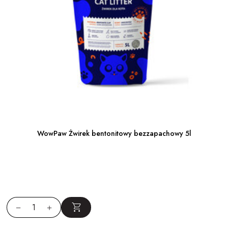
WowPaw Żwirek bentonitowy bezzapachowy 5l