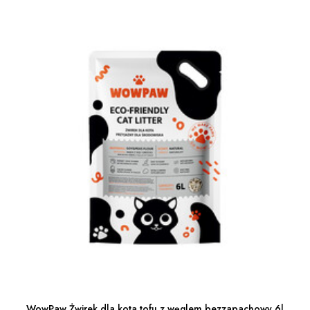
WowPaw Żwirek dla kota tofu z węglem bezzapachowy 6l