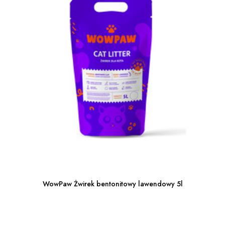
WowPaw Żwirek bentonitowy lawendowy 5l