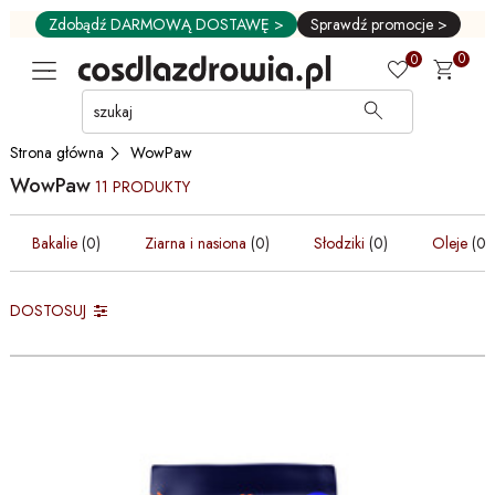
Zdobądź DARMOWĄ DOSTAWĘ >
Sprawdź promocje >
0
0
Przejdź
do
GŁÓWNEJ
WowPaw
Strona główna
ZAWARTOŚCI
WowPaw
PRODUKTÓW
11 PRODUKTY
MENU
Bakalie
(0)
Ziarna i nasiona
(0)
Słodziki
(0)
Oleje
(0)
MENU
UŻYTKOWNIKA
WYSZUKIWARKI
DOSTOSUJ