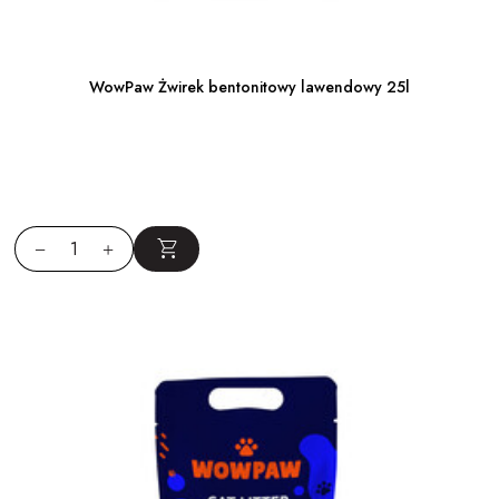
WowPaw Żwirek bentonitowy lawendowy 25l