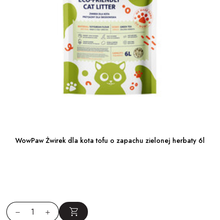
WowPaw Żwirek dla kota tofu o zapachu zielonej herbaty 6l