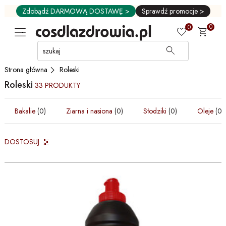
Zdobądź DARMOWĄ DOSTAWĘ >
Sprawdź promocje >
0
0
Przejdź
do
GŁÓWNEJ
Roleski
Strona główna
ZAWARTOŚCI
Roleski
PRODUKTÓW
33 PRODUKTY
MENU
Bakalie
(0)
Ziarna i nasiona
(0)
Słodziki
(0)
Oleje
(0)
MENU
UŻYTKOWNIKA
WYSZUKIWARKI
DOSTOSUJ