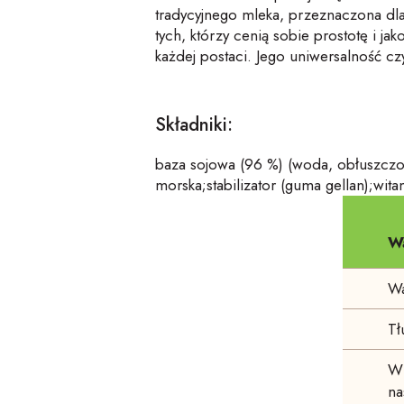
tradycyjnego mleka, przeznaczona dla
tych, którzy cenią sobie prostotę i 
każdej postaci. Jego uniwersalność c
Składniki:
baza sojowa (96 %) (woda, obłuszczone
morska;stabilizator (guma gellan);wit
W
Wa
Tł
W 
na