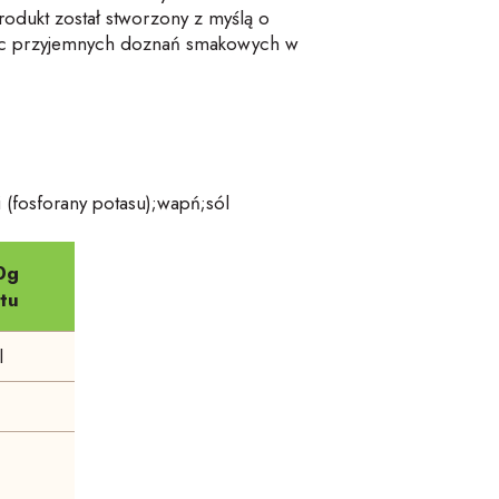
rodukt został stworzony z myślą o
zając przyjemnych doznań smakowych w
 (fosforany potasu);wapń;sól
0g
tu
l