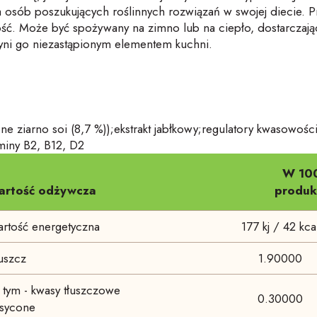
 osób poszukujących roślinnych rozwiązań w swojej diecie. P
jakość. Może być spożywany na zimno lub na ciepło, dostarc
zyni go niezastąpionym elementem kuchni.
 ziarno soi (8,7 %));ekstrakt jabłkowy;regulatory kwasowości
aminy B2, B12, D2
W 10
artość odżywcza
produk
rtość energetyczna
177 kj / 42 kca
uszcz
1.90000
tym - kwasy tłuszczowe
0.30000
sycone