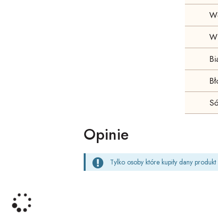
W
W 
Bi
Bł
Só
Opinie
Tylko osoby które kupiły dany produk