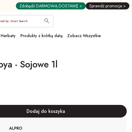
Zdobądź DARMOWĄ DOSTAWĘ >
Sprawdź promocje >
red by: Smart Search
Herbaty
Produkty z krótką datą
Zobacz Wszystkie
oya - Sojowe 1l
ALPRO