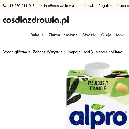
+48 530 044 043
info@cosdlazdrowia.pl
Kontakt
Regulamin Klubu c
Przejdź
do
Bakalie
Ziarna i nasiona
Słodziki
Oleje
Mąki
GŁÓWNEJ
ZAWARTOŚCI
MENU
Zobacz Wszystkie
Napoje i soki
Napoje roślinne
Strona główna
MENU
UŻYTKOWNIKA
WYSZUKIWARKI