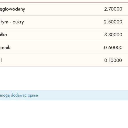
ęglowodany
2.70000
tym - cukry
2.50000
ałko
3.30000
onnik
0.60000
l
0.10000
t mogą dodawać opinie.