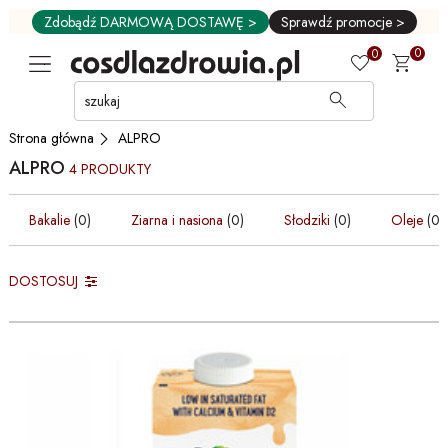
Zdobądź DARMOWĄ DOSTAWĘ >
Sprawdź promocje >
0
0
Przejdź
do
GŁÓWNEJ
ALPRO
Strona główna
ZAWARTOŚCI
ALPRO
PRODUKTÓW
4 PRODUKTY
MENU
Bakalie
(0)
Ziarna i nasiona
(0)
Słodziki
(0)
Oleje
(0)
MENU
UŻYTKOWNIKA
WYSZUKIWARKI
DOSTOSUJ