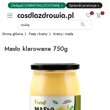
Zdobądź DARMOWĄ DOSTAWĘ >
Sprawdź promocje >
0
0
Przejdź
do
GŁÓWNEJ
Pasty i kremy
Kremy i masła
Strona główna
ZAWARTOŚCI
MENU
Masło klarowane 750g
MENU
UŻYTKOWNIKA
WYSZUKIWARKI