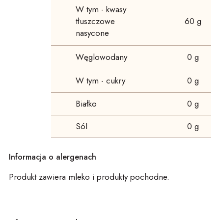
W tym - kwasy
tłuszczowe
60 g
nasycone
Węglowodany
0 g
W tym - cukry
0 g
Białko
0 g
Sól
0 g
Informacja o alergenach
Produkt zawiera mleko i produkty pochodne.