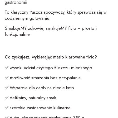
gastronomii
To klasyczny tłuszcz spożywczy, który sprawdza się w
codziennym gotowaniu.
SmakujeMY
zdrowie,
smakujeMY
fivio
– prosto i
funkcjonalnie.
Co zyskujesz, wybierając masło klarowane
fivio
?
✅
wysoki udział czystego tłuszczu mlecznego
✅
możliwość smażenia bez przypalania
✅
Wsparcie dla osób na diecie keto
✅
delikatny, naturalny smak
✅
szerokie zastosowanie kulinarne
✅
duże, ekonomiczne opakowanie 750 g