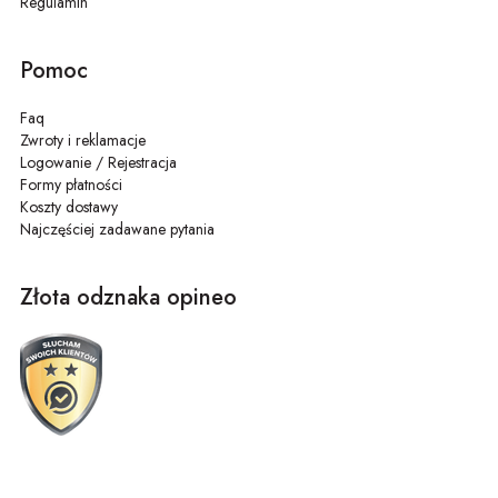
Regulamin
miejscu.
4. Z jakimi produktami dobrze smakują?
Pomoc
Najczęściej łączy się je z orzechami, bakaliami i suszonymi owocami,
takimi jak
daktyle
.
Faq
5. Czy można dodawać je do wypieków?
Zwroty i reklamacje
Logowanie / Rejestracja
Tak, nadają im kolor, słodycz i ciekawą fakturę.
Formy płatności
Koszty dostawy
Najczęściej zadawane pytania
Złota odznaka opineo