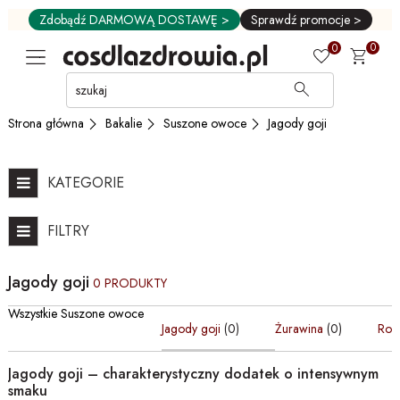
Zdobądź DARMOWĄ DOSTAWĘ >
Sprawdź promocje >
0
0
Przejdź
do
GŁÓWNEJ
Bakalie
Suszone owoce
Jagody goji
Strona główna
ZAWARTOŚCI
FILTRÓW
PRODUKTÓW
KATEGORIE
MENU
MENU
FILTRY
UŻYTKOWNIKA
WYSZUKIWARKI
Jagody goji
0 PRODUKTY
Wszystkie Suszone owoce
Jagody goji
(0)
Żurawina
(0)
Rod
Jagody goji – charakterystyczny dodatek o intensywnym
smaku