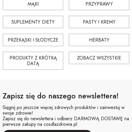
• w ciastach i zdrowych wypiekach
MĄKI
PRZYPRAWY
• w domowych batonach, granoli i kulkach mocy
• w deserach, lodach oraz kremach
• jako element mieszanki bakaliowej
SUPLEMENTY DIETY
PASTY I KREMY
Możesz łączyć je z innymi suszonymi owocami, np. z daktylami:
https://www.cosdlazdrowia.pl/daktyle
PRZEKĄSKI I SŁODYCZE
HERBATY
Dlaczego jagody goji są tak popularne?
PRODUKTY Z KRÓTKĄ
ZOBACZ WSZYSTKIE
• mają charakterystyczny, lekko słodko‑kwaśny smak
DATĄ
• pasują zarówno do deserów, jak i przekąsek
• są wygodne i gotowe do spożycia
• dobrze komponują się z różnymi orzechami i suszonymi owocami
• pozwalają wzbogacić smak i teksturę wielu potraw
Zapisz się do naszego newslettera!
Wartości odżywcze jagód goji (na 100 g, wartości
orientacyjne)
Sięgnij po jeszcze więcej zdrowych produktów i zainwestuj w
swoje zdrowie!
Zapisz się do newslettera i odbierz DARMOWĄ DOSTAWĘ na
SKŁADNIK
ILOŚĆ
pierwsze zakupy na cosdlazdrowia.pl