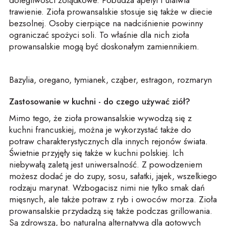
dolegliwości żołądkowe. Pobudza apetyt i ułatwia
trawienie. Zioła prowansalskie stosuje się także w diecie
bezsolnej. Osoby cierpiące na nadciśnienie powinny
ograniczać spożyci soli. To właśnie dla nich zioła
prowansalskie mogą być doskonałym zamiennikiem.
Bazylia, oregano, tymianek, cząber, estragon, rozmaryn
Zastosowanie w kuchni - do czego używać ziół?
Mimo tego, że zioła prowansalskie wywodzą się z
kuchni francuskiej, można je wykorzystać także do
potraw charakterystycznych dla innych rejonów świata.
Świetnie przyjęły się także w kuchni polskiej. Ich
niebywałą zaletą jest uniwersalność. Z powodzeniem
możesz dodać je do zupy, sosu, sałatki, jajek, wszelkiego
rodzaju marynat. Wzbogacisz nimi nie tylko smak dań
mięsnych, ale także potraw z ryb i owoców morza. Zioła
prowansalskie przydadzą się także podczas grillowania.
Są zdrowszą, bo naturalną alternatywą dla gotowych