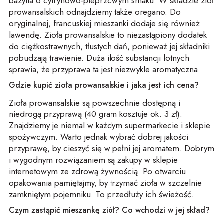
bazylia o cytrynowo-pieprzowym smaku. W składzie ziół
prowansalskich odnajdziemy także oregano. Do
oryginalnej, francuskiej mieszanki dodaje się również
lawendę. Zioła prowansalskie to niezastąpiony dodatek
do ciężkostrawnych, tłustych dań, ponieważ jej składniki
pobudzają trawienie. Duża ilość substancji lotnych
sprawia, że przyprawa ta jest niezwykle aromatyczna.
Gdzie kupić zioła prowansalskie i jaka jest ich cena?
Zioła prowansalskie są powszechnie dostępną i
niedrogą przyprawą (40 gram kosztuje ok. 3 zł).
Znajdziemy je niemal w każdym supermarkecie i sklepie
spożywczym. Warto jednak wybrać dobrej jakości
przyprawę, by cieszyć się w pełni jej aromatem. Dobrym
i wygodnym rozwiązaniem są zakupy w sklepie
internetowym ze zdrową żywnością. Po otwarciu
opakowania pamiętajmy, by trzymać zioła w szczelnie
zamkniętym pojemniku. To przedłuży ich świeżość.
Czym zastąpić mieszankę ziół? Co wchodzi w jej skład?