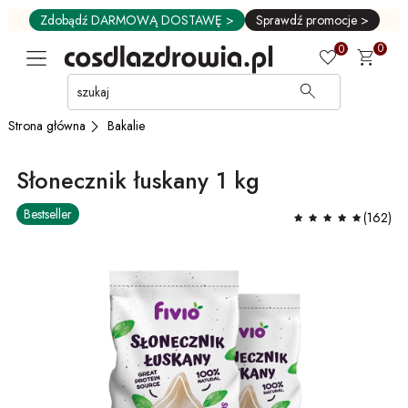
Zdobądź DARMOWĄ DOSTAWĘ >
Sprawdź promocje >
0
0
Przejdź
do
GŁÓWNEJ
Bakalie
Strona główna
ZAWARTOŚCI
MENU
Słonecznik łuskany 1 kg
MENU
UŻYTKOWNIKA
Bestseller
WYSZUKIWARKI
(162)