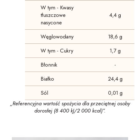
W tym - Kwasy
tłuszczowe
4,4 g
nasycone
Węglowodany
18,6 g
W tym - Cukry
1,7 g
Błonnik
-
Białko
24,4 g
Sól
0,01 g
„Referencyjna wartość spożycia dla przeciętnej osoby
dorosłej
(8 400 kJ/2 000 kcal)”.