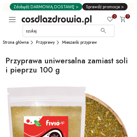
Zdobądź DARMOWĄ DOSTAWĘ >
Sprawdź promocje >
0
0
Przejdź
do
GŁÓWNEJ
Przyprawy
Mieszanki przypraw
Strona główna
ZAWARTOŚCI
MENU
Przyprawa uniwersalna zamiast soli
MENU
UŻYTKOWNIKA
i pieprzu 100 g
WYSZUKIWARKI