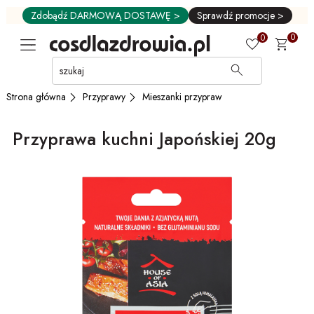
Zdobądź DARMOWĄ DOSTAWĘ >
Sprawdź promocje >
0
0
Przejdź
do
GŁÓWNEJ
Przyprawy
Mieszanki przypraw
Strona główna
ZAWARTOŚCI
MENU
Przyprawa kuchni Japońskiej 20g
MENU
UŻYTKOWNIKA
WYSZUKIWARKI