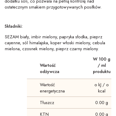
dodatku soli, co pozwala na pełną kontrolę nad
ostatecznym smakiem przygotowywanych posiłków.
Składniki:
SEZAM biały, imbir mielony, papryka słodka, pieprz
cayenne, sól himalajska, koper włoski mielony, cebula
mielona, czosnek mielony, pieprz czarny mielony.
W 100 g
Wartość
/ ml
odżywcza
produktu
Wartość
o kJ / o
energetyczna
kcal
Tłuszcz
0.00 g
KTN
0.00 g