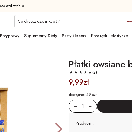
osdlazdrowia.pl
powe
Przyprawy
Suplementy Diety
Pasty i kremy
Przekąski i słodycze
Płatki owsiane
(2)
9,99zł
dostępne:
49 szt.
ni
Następ
Producent: