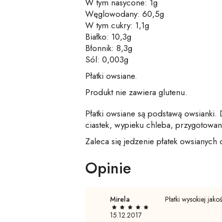
W tym nasycone: 1g
Węglowodany: 60,5g
W tym cukry: 1,1g
Białko: 10,3g
Błonnik: 8,3g
Sól: 0,003g
Płatki owsiane.
Produkt nie zawiera glutenu.
Płatki owsiane są podstawą owsianki. D
ciastek, wypieku chleba, przygotowani
Zaleca się jedzenie płatek owsianyc
Opinie
Mirela
Płatki wysokiej jak
15.12.2017