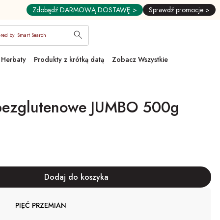
Zdobądź DARMOWĄ DOSTAWĘ >
Sprawdź promocje >
red by: Smart Search
Herbaty
Produkty z krótką datą
Zobacz Wszystkie
 bezglutenowe JUMBO 500g
ny
PIĘĆ PRZEMIAN