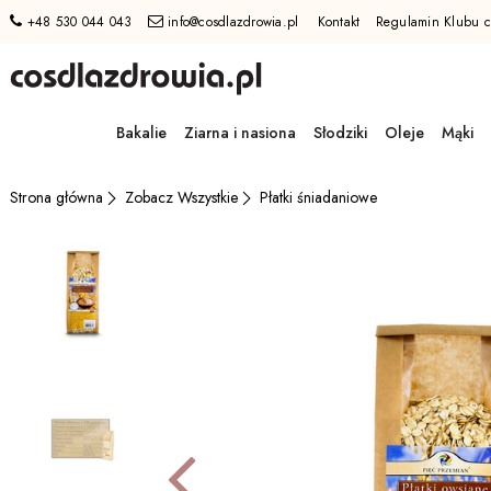
+48 530 044 043
info@cosdlazdrowia.pl
Kontakt
Regulamin Klubu c
Przejdź
do
Bakalie
Ziarna i nasiona
Słodziki
Oleje
Mąki
GŁÓWNEJ
ZAWARTOŚCI
MENU
Zobacz Wszystkie
Płatki śniadaniowe
Strona główna
MENU
UŻYTKOWNIKA
WYSZUKIWARKI
Poprzed