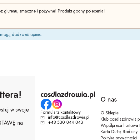
bez glutenu, smaczne i pożywne! Produkt godny polecenia!
t mogą dodawać opinie.
tera!
O nas
stuj w swoje
Formularz kontaktowy
O Sklepie
info@cosdlazdrowia.pl
Klub cosdlazdrowia.p
OSTAWĘ na
+48 530 044 043
Współpraca hurtowa
Karta Dużej Rodziny
Polityka prywatności