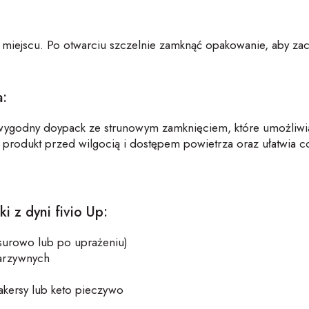
iejscu. Po otwarciu szczelnie zamknąć opakowanie, aby zac
a
:
wygodny
doypack
ze strunowym zamknięciem, które umożliwia
 produkt przed wilgocią i dostępem powietrza oraz ułatwia 
ki z dyni
fivio
Up
:
surowo lub po uprażeniu)
warzywnych
akersy
lub keto pieczywo