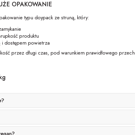
DUŻE OPAKOWANIE
opakowanie typu
doypack
ze struną, który:
 zamykanie
rupkość produktu
ą i dostępem powietrza
jakość przez długi czas, pod warunkiem prawidłowego przec
 kg
e?
 wegan?