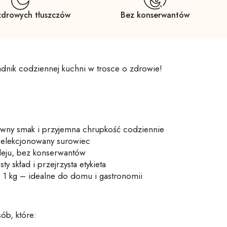
zdrowych tłuszczów
Bez konserwantów
adnik codziennej kuchni
w trosce o zdrowie!
sywny smak i przyjemna chrupkość
codziennie
 selekcjonowany surowiec
leju, bez konserwantów
y skład i przejrzysta etykieta
1 kg – idealne do domu i gastronomii
sób, które: