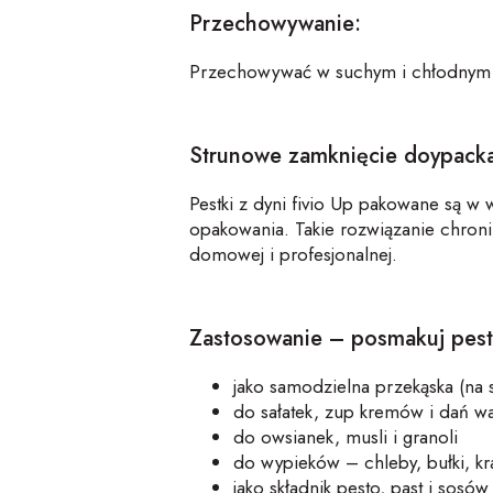
Przechowywanie:
Przechowywać w suchym i chłodnym m
Strunowe zamknięcie
doypack
Pestki z dyni
fivio
Up
pakowane są w 
opakowania. Takie rozwiązanie chroni
domowej i profesjonalnej.
Zastosowanie –
posmakuj
pest
jako
samodzielna przekąska
(na 
do
sałatek, zup kremów i dań 
do
owsianek,
musli
i
granoli
do
wypieków
– chleby, bułki, kr
jako składnik
pesto, past i sosów