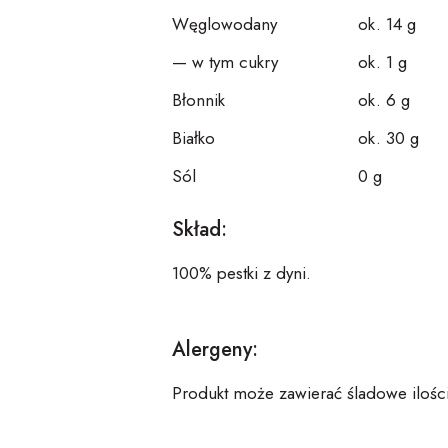
Węglowodany
ok. 14 g
— w tym cukry
ok. 1 g
Błonnik
ok. 6 g
Białko
ok. 30 g
Sól
0 g
Skład:
100% pestki z dyni.
Alergeny:
Produkt może zawierać śladowe ilośc