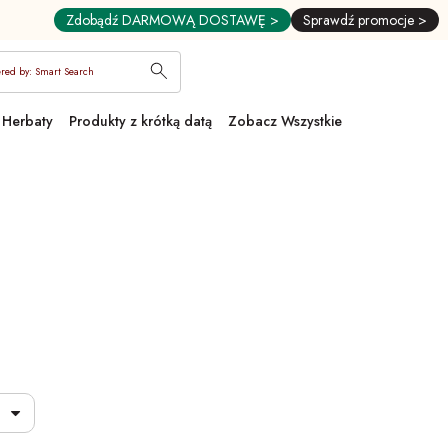
Zdobądź DARMOWĄ DOSTAWĘ >
Sprawdź promocje >
red by: Smart Search
Herbaty
Produkty z krótką datą
Zobacz Wszystkie
ny