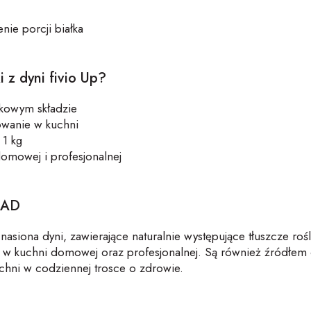
nie porcji białka
i z dyni
fivio
Up
?
ikowym składzie
sowanie w kuchni
1 kg
domowej i profesjonalnej
ŁAD
 nasiona dyni, zawierające naturalnie występujące tłuszcze roś
k w kuchni domowej oraz profesjonalnej.
Są również źródłem 
chni w codziennej trosce o zdrowie.