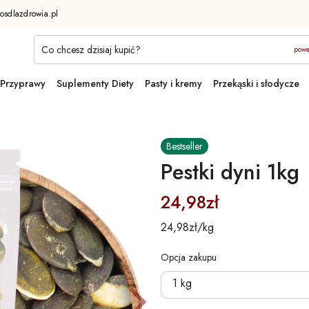
osdlazdrowia.pl
powe
Przyprawy
Suplementy Diety
Pasty i kremy
Przekąski i słodycze
Bestseller
Pestki dyni 1kg
24,98zł
24,98zł/kg
Opcja zakupu
ni
Następ
1 kg