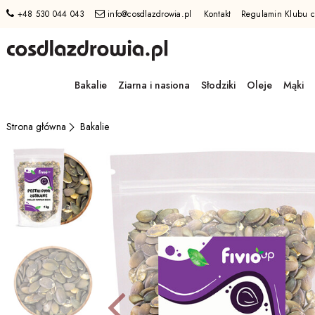
+48 530 044 043
info@cosdlazdrowia.pl
Kontakt
Regulamin Klubu c
Przejdź
do
Bakalie
Ziarna i nasiona
Słodziki
Oleje
Mąki
GŁÓWNEJ
ZAWARTOŚCI
MENU
Bakalie
Strona główna
MENU
UŻYTKOWNIKA
WYSZUKIWARKI
Poprzed