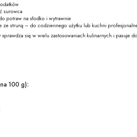
 dodatków
ść surowca
do potraw na słodko i wytrawnie
 ze struną – do codziennego użytku lub kuchni profesjonalne
y sprawdza się w wielu zastosowaniach kulinarnych i pasuje 
(na 100 g):
l