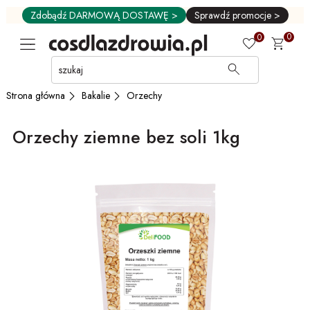
Zdobądź DARMOWĄ DOSTAWĘ >
Sprawdź promocje >
0
0
Przejdź
do
GŁÓWNEJ
Bakalie
Orzechy
Strona główna
ZAWARTOŚCI
MENU
Orzechy ziemne bez soli 1kg
MENU
UŻYTKOWNIKA
WYSZUKIWARKI