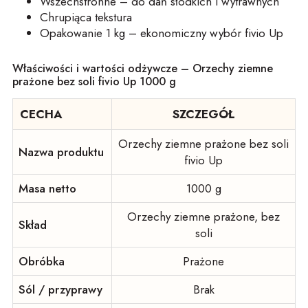
Wszechstronne – do dań słodkich i wytrawnych
Chrupiąca tekstura
Opakowanie 1 kg – ekonomiczny wybór fivio Up
Właściwości i wartości odżywcze – Orzechy ziemne
prażone bez soli fivio Up 1000 g
CECHA
SZCZEGÓŁ
Orzechy ziemne prażone bez soli
Nazwa produktu
fivio Up
Masa netto
1000 g
Orzechy ziemne prażone, bez
Skład
soli
Obróbka
Prażone
Sól / przyprawy
Brak