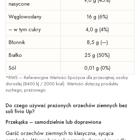
9,0 g (45%)
nasycone
Węglowodany
16 g (6%)
– w tym cukry
4,0 g (4%)
Błonnik
8,5 g (—)
Białko
25 g (50%)
Sól
0,01 g (0%)
*RWS – Referencyjne Wartości Spożycia dla przeciętnej osoby
dorosłej (8400 kJ / 2000 kcal). Wartości dotyczą produktu
suchego, prażonego.
Do czego używać prażonych orzechów ziemnych bez
soli fivio Up?
Przekąska – samodzielnie lub doprawiona
Garść orzechów ziemnych to klasyczna, sycąca