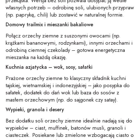
przekąska. Wersja bez soli pozwala dosypać ją wedle
własnych potrzeb – odrobinę soli, ulubionych przypraw
(np. paprykę, chili) lub zostawić w naturalnej formie.
Domowy trailmix i mieszanki bakaliowe
Połącz orzechy ziemne z suszonymi owocami (np.
krążkami bananowymi, rodzynkami), innymi orzechami i
odrobiną ciemnej czekolady – gotowa energetyczna
mieszanka na każdą okazję.
Kuchnia azjatycka – wok, sosy, sałatki
Prażone orzechy ziemne to klasyczny składnik kuchni
tajskiej, wietnamskiej i indonezyjskiej – jako posypka do
sałatek, dodatek do dań wok lub baza do sosów z
masłem orzechowym (np. do sajgonek czy satay).
Wypieki, granola i desery
Bez dodatku soli orzechy ziemne idealnie nadają się do
wypieków – ciast, muffinek, batonów musli, granoli i
ciasteczek. Posiekane lub zmielone wzbogacają ciasto o