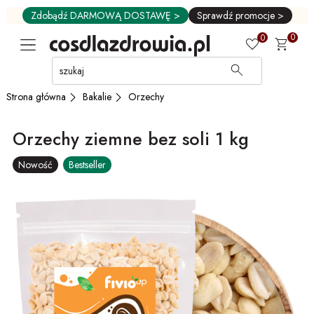
Zdobądź DARMOWĄ DOSTAWĘ >
Sprawdź promocje >
0
0
Przejdź
do
GŁÓWNEJ
Bakalie
Orzechy
Strona główna
ZAWARTOŚCI
MENU
Orzechy ziemne bez soli 1 kg
MENU
UŻYTKOWNIKA
Nowość
Bestseller
WYSZUKIWARKI