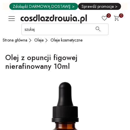
Zdobądź DARMOWĄ DOSTAWĘ >
Sprawdź promocje >
0
0
Przejdź
do
GŁÓWNEJ
Oleje
Oleje kosmetyczne
Strona główna
ZAWARTOŚCI
MENU
Olej z opuncji figowej
MENU
UŻYTKOWNIKA
nierafinowany 10ml
WYSZUKIWARKI