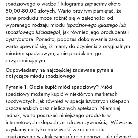
spadziowego o wadze 1 kilograma zapłacimy około
50,00-80,00 złotych
. Warto przy tym pamiętać, że
cena produktu może różnić się w zależności od
wybranego rodzaju miodu
(spadziowego iglastego lub
spadziowego liściastego)
, jak również jego producenta i
dystrybutora. Ponadto, podczas dokonywania zakupu
warto upewnić się, iż mamy do czynienia z oryginalnym
miodem spadziowym, a nie produktem go
przypominającym.
Odpowiadamy na najczęściej zadawane pytania
dotyczące miodu spadziowego
Pytanie 1: Gdzie kupić miód spadziowy?
Miód
spadziowy możemy kupić w niektórych marketach
spożywczych, jak również w specjalistycznych sklepach
pszczelarskich oraz nielicznych aptekach. Niemniej
jednak, warto poszukać niniejszego produktu w
internetowych sklepach ze zdrową żywnością. Wówczas
uzyskamy nie tylko możliwość zakupu miodu
spadziowego w atrakcyjnej ofercie cenowej, ale również