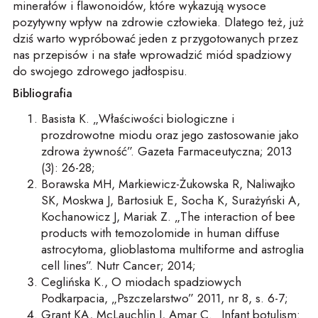
minerałów i flawonoidów, które wykazują wysoce
pozytywny wpływ na zdrowie człowieka. Dlatego też, już
dziś warto wypróbować jeden z przygotowanych przez
nas przepisów i na stałe wprowadzić miód spadziowy
do swojego zdrowego jadłospisu.
Bibliografia
Basista K. „Właściwości biologiczne i
prozdrowotne miodu oraz jego zastosowanie jako
zdrowa żywność”. Gazeta Farmaceutyczna; 2013
(3): 26-28;
Borawska MH, Markiewicz-Żukowska R, Naliwajko
SK, Moskwa J, Bartosiuk E, Socha K, Surażyński A,
Kochanowicz J, Mariak Z. „The interaction of bee
products with temozolomide in human diffuse
astrocytoma, glioblastoma multiforme and astroglia
cell lines”. Nutr Cancer; 2014;
Ceglińska K., O miodach spadziowych
Podkarpacia, „Pszczelarstwo” 2011, nr 8, s. 6-7;
Grant KA, McLauchlin J, Amar C. „Infant botulism: