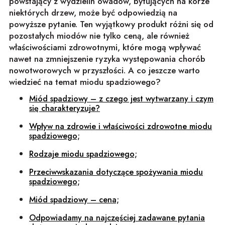
powstający z wydzielin owadów, bytujących na korze
niektórych drzew, może być odpowiedzią na
powyższe pytanie. Ten wyjątkowy produkt różni się od
pozostałych miodów nie tylko ceną, ale również
właściwościami zdrowotnymi, które mogą wpływać
nawet na zmniejszenie ryzyka występowania chorób
nowotworowych w przyszłości. A co jeszcze warto
wiedzieć na temat miodu spadziowego?
Miód spadziowy – z czego jest wytwarzany i czym
się charakteryzuje?
Wpływ na zdrowie i właściwości zdrowotne miodu
spadziowego;
Rodzaje miodu spadziowego;
Przeciwwskazania dotyczące spożywania miodu
spadziowego;
Miód spadziowy – cena;
Odpowiadamy na najczęściej zadawane pytania