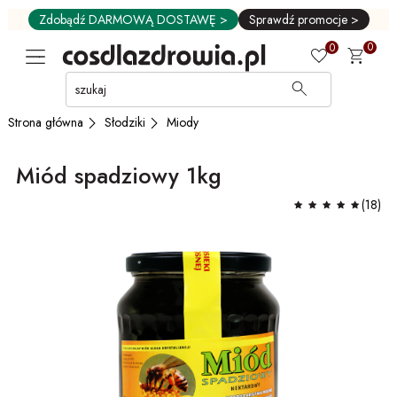
Zdobądź DARMOWĄ DOSTAWĘ >
Sprawdź promocje >
0
0
Przejdź
do
GŁÓWNEJ
Słodziki
Miody
Strona główna
ZAWARTOŚCI
MENU
Miód spadziowy 1kg
MENU
UŻYTKOWNIKA
(18)
WYSZUKIWARKI