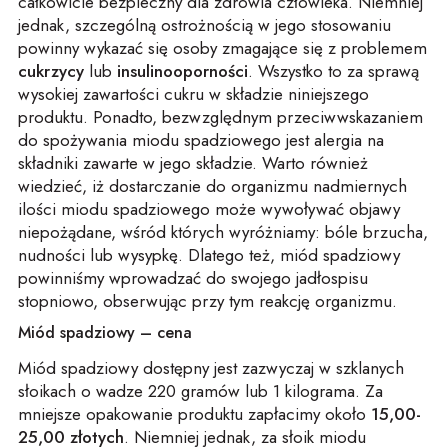
całkowicie bezpieczny dla zdrowia człowieka. Niemniej
jednak, szczególną ostrożnością w jego stosowaniu
powinny wykazać się osoby zmagające się z problemem
cukrzycy
lub
insulinooporności
. Wszystko to za sprawą
wysokiej zawartości cukru w składzie niniejszego
produktu. Ponadto, bezwzględnym przeciwwskazaniem
do spożywania miodu spadziowego jest alergia na
składniki zawarte w jego składzie. Warto również
wiedzieć, iż dostarczanie do organizmu nadmiernych
ilości miodu spadziowego może wywoływać objawy
niepożądane, wśród których wyróżniamy: bóle brzucha,
nudności lub wysypkę. Dlatego też, miód spadziowy
powinniśmy wprowadzać do swojego jadłospisu
stopniowo, obserwując przy tym reakcję organizmu.
Miód spadziowy – cena
Miód spadziowy dostępny jest zazwyczaj w szklanych
słoikach o wadze 220 gramów lub 1 kilograma. Za
mniejsze opakowanie produktu zapłacimy około
15,00-
25,00 złotych
. Niemniej jednak, za słoik miodu