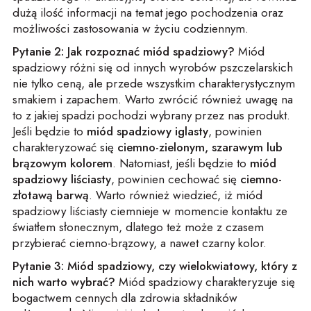
dużą ilość informacji na temat jego pochodzenia oraz
możliwości zastosowania w życiu codziennym.
Pytanie 2: Jak rozpoznać miód spadziowy?
Miód
spadziowy różni się od innych wyrobów pszczelarskich
nie tylko ceną, ale przede wszystkim charakterystycznym
smakiem i zapachem. Warto zwrócić również uwagę na
to z jakiej spadzi pochodzi wybrany przez nas produkt.
Jeśli będzie to
miód spadziowy iglasty
, powinien
charakteryzować się
ciemno-zielonym, szarawym lub
brązowym kolorem
. Natomiast, jeśli będzie to
miód
spadziowy liściasty
, powinien cechować się
ciemno-
złotawą barwą
. Warto również wiedzieć, iż miód
spadziowy liściasty ciemnieje w momencie kontaktu ze
światłem słonecznym, dlatego też może z czasem
przybierać ciemno-brązowy, a nawet czarny kolor.
Pytanie 3: Miód spadziowy, czy wielokwiatowy, który z
nich warto wybrać?
Miód spadziowy charakteryzuje się
bogactwem cennych dla zdrowia składników