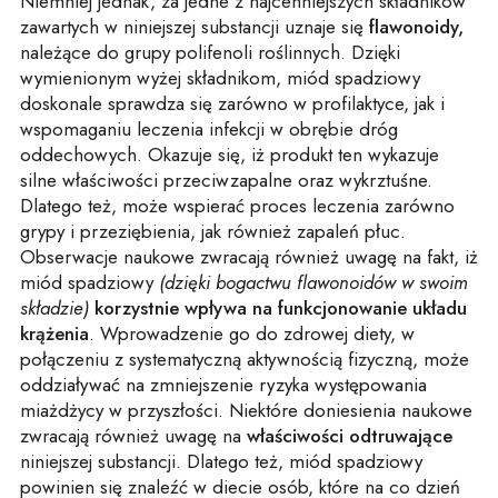
Niemniej jednak, za jedne z najcenniejszych składników
zawartych w niniejszej substancji uznaje się
flawonoidy,
należące do grupy polifenoli roślinnych. Dzięki
wymienionym wyżej składnikom, miód spadziowy
doskonale sprawdza się zarówno w profilaktyce, jak i
wspomaganiu leczenia infekcji w obrębie dróg
oddechowych. Okazuje się, iż produkt ten wykazuje
silne właściwości przeciwzapalne oraz wykrztuśne.
Dlatego też, może wspierać proces leczenia zarówno
grypy i przeziębienia, jak również zapaleń płuc.
Obserwacje naukowe zwracają również uwagę na fakt, iż
miód spadziowy
(dzięki bogactwu flawonoidów w swoim
składzie)
korzystnie wpływa na funkcjonowanie układu
krążenia
. Wprowadzenie go do zdrowej diety, w
połączeniu z systematyczną aktywnością fizyczną, może
oddziaływać na zmniejszenie ryzyka występowania
miażdżycy w przyszłości. Niektóre doniesienia naukowe
zwracają również uwagę na
właściwości odtruwające
niniejszej substancji. Dlatego też, miód spadziowy
powinien się znaleźć w diecie osób, które na co dzień