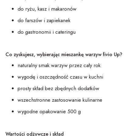
do ryżu, kasz i
ma
karonów
do farszów i zapiekanek
do gastronomii i cateringu
Co zyskujesz, wybierając
mie
s
za
n
kę warzyw
fivio
Up
?
naturalny s
ma
k warzyw przez cały rok
wygodę i oszczędność
cza
su w kuchni
prosty skład bez zbędnych dodatków
wszechstronne zastosowanie kulinarne
wygodne opakowanie 500 g
Wartości odżywcze i skład