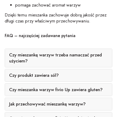
po
ma
ga zachować aro
ma
t warzyw
Dzięki temu
mie
s
za
n
ka
zachowuje dobrą jakoś
ć przez
długi
cza
s przy właściwym przechowywaniu.
FAQ – najczęściej zadawane pytania
Czy mieszankę warzyw trzeba namaczać przed
użyciem?
Czy produkt zawiera sól?
Czy mieszanka warzyw fivio Up zawiera gluten?
Jak przechowywać mieszankę warzyw?