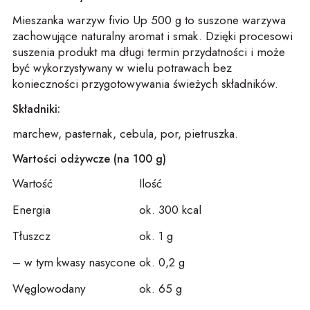
Mie
s
za
n
ka
w
a
r
z
yw
fivio
Up
500 g to suszone warzywa
zachowujące naturalny aro
ma
t i s
ma
k. Dzięki procesowi
suszenia produkt
ma
długi termin przydatności i może
być wykorzystywany w wielu potrawach bez
konieczności przygotowywania świeżych składników.
Składniki:
ma
rchew, pasternak, cebula, por, pietruszka.
Wartości odżywcze (na 100 g)
Wartość
Ilość
Energia
ok. 300 kcal
Tłuszcz
ok. 1 g
– w tym kwasy nasycone
ok. 0,2 g
Węgl
owo
dany
ok. 65 g