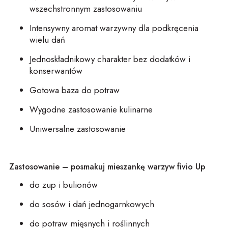
wszechstronnym zastosowaniu
Intensywny aro
ma
t warzywny
dla podkręcenia
wielu dań
Jednoskładnikowy charakter bez dodatków
i
konserwantów
Gotowa baza do potraw
Wygodne zastosowanie kulinarne
Uniwersalne zastosowanie
Zastosowanie –
pos
ma
kuj
mie
s
za
n
kę warzyw
fivio
Up
do zup i bulionów
do sosów i dań jednogarnkowych
do potraw mięsnych i roślinnych