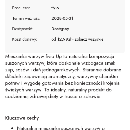
Producent:
fivio
Termin ważności:
2028-05-31
Dostępność:
Dostępny
Koszt dostawy:
od
12,99zł
-
zobacz wszystkie
Mie
s
za
n
ka
w
a
r
z
yw
fivio
Up
to naturalna kompozycja
suszonych warzyw, która doskonale wzbogaca s
ma
k
zup, sosów i dań jednogarnkowych. Starannie dobrane
składniki zapewniają aro
ma
tyczny, warzywny charakter
potraw i wygodę gotowania bez konieczności krojenia
świeżych warzyw.
To idealny, naturalny produkt do
cod
zie
nnej zdrowej diety w trosce o zdrowie.
Kluczowe cechy
Naturalna
mie
s
za
n
ka
suszonych warzyw
o