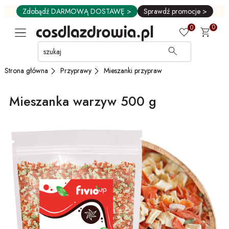
Zdobądź DARMOWĄ DOSTAWĘ >
Sprawdź promocje >
0
0
Przejdź
do
GŁÓWNEJ
Przyprawy
Mieszanki przypraw
Strona główna
ZAWARTOŚCI
MENU
Mieszanka warzyw 500 g
MENU
UŻYTKOWNIKA
WYSZUKIWARKI