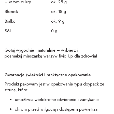
– w tym cukry
ok. 25 g
Błonnik
ok. 18 g
Białko
ok. 9 g
Sól
0 g
Gotuj wygodnie i naturalnie – wybierz i
pos
ma
kuj
mie
s
za
n
kę warzyw
fivio
Up
dla zdrowia
!
Gwarancja świeżości i praktyczne opakowanie
Produkt pakowany jest w opakowanie typu
doypack
ze
struną, które:
umożliwia wielokrotne otwieranie i zamykanie
chroni przed wilgocią i dostępem powietrza