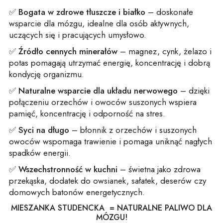
✅
Bogata w zdrowe tłuszcze i białko
– doskonałe
wsparcie dla mózgu, idealne dla osób aktywnych,
uczących się i pracujących umysłowo.
✅
Źródło cennych minerałów
– magnez, cynk, żelazo i
potas pomagają utrzymać energię, koncentrację i dobrą
kondycję organizmu.
✅
Naturalne wsparcie dla układu nerwowego
– dzięki
połączeniu orzechów i owoców suszonych wspiera
pamięć, koncentrację i odporność na stres.
✅
Syci na długo
– błonnik z orzechów i suszonych
owoców wspomaga trawienie i pomaga uniknąć nagłych
spadków energii.
✅
Wszechstronność w kuchni
– świetna jako zdrowa
przekąska, dodatek do owsianek, sałatek, deserów czy
domowych batonów energetycznych.
MIESZANKA STUDENCKA = NATURALNE PALIWO DLA
MÓZGU!