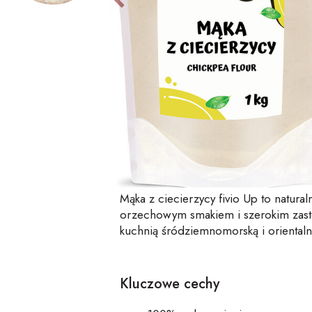
Mąka z
ciecie
rzycy
fivio
Up
to natura
orzechowym smakiem i szerokim zasto
kuchnią śródziemnomorską i orientaln
Kluczowe cechy