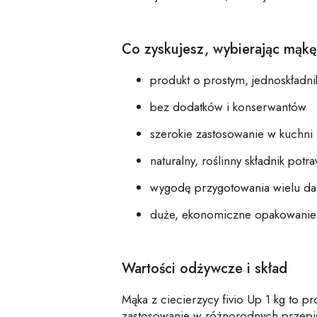
Co zyskujesz, wybierając mąkę
produkt o prostym, jednoskładn
b
ez dodatków i
konserwantów
szerokie zastosowanie w kuchni
naturalny, roślinny składnik potr
wygodę przygotowania wielu da
duże, ekonomiczne opakowanie 
Wartości odżywcze i skład
Mąka z
ciecie
rzycy
fivio
Up
1 kg to p
zastosowanie w różnorodnych przepi