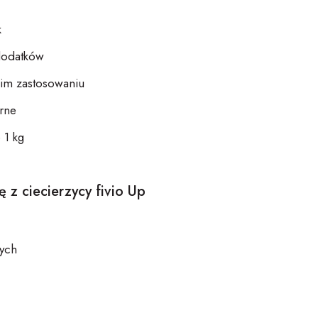
k
dodatków
kim zastosowaniu
arne
 1 kg
ę z
ciecie
rzycy
f
ivio
Up
nych