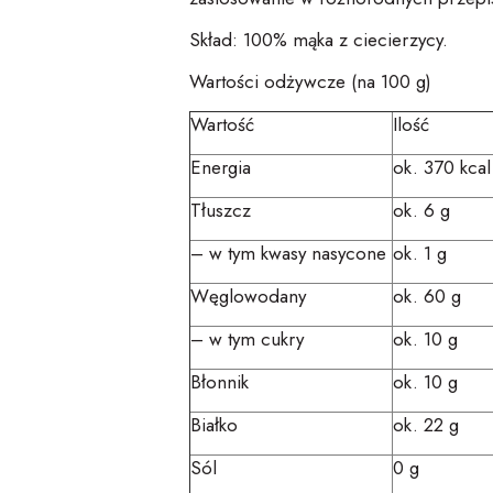
Skład:
100% mąka z
ciecie
rzycy
.
Wartości odżywcze (na 100 g)
Wartość
Ilość
Energia
ok. 370 kcal
Tłuszcz
ok. 6 g
– w tym kwasy nasycone
ok. 1 g
Węglowodany
ok. 60 g
– w tym cukry
ok. 10 g
Błonnik
ok. 10 g
Białko
ok. 22 g
Sól
0 g