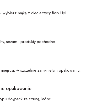
 – wybierz mąkę z
ciecie
rzycy
fivio
Up
!
chy, sezam i produkty pochodne.
iejscu, w szczelnie zamkniętym opakowaniu.
zne opakowanie
typu
doypack
ze struną, które: