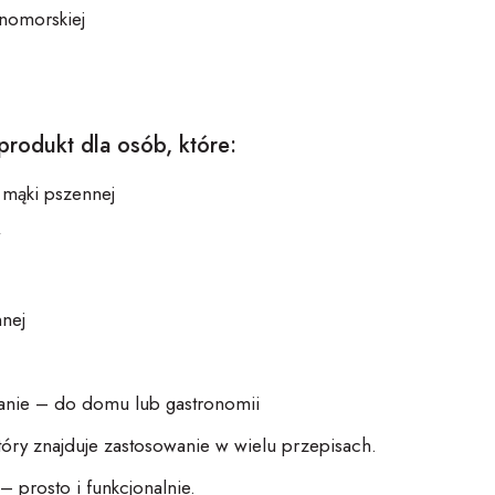
mnomorskiej
produkt dla osób, które:
a mąki pszennej
w
nnej
nie – do domu lub gastronomii
tóry znajduje zastosowanie w wielu przepisach.
– prosto i funkcjonalnie.