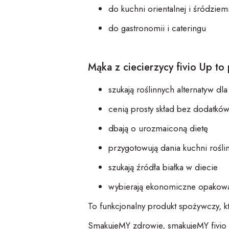
do kuchni orientalnej i śródzie
do gastronomii i cateringu
Mąka z
ciecie
rzycy
fivio
Up
to 
szukają roślinnych alternatyw dl
cenią prosty skład bez dodatkó
dbają o urozmaiconą dietę
przygotowują dania kuchni rośli
szukają źródła białka w
diecie
wybierają ekonomiczne opakowa
To funkcjonalny produkt spożywczy, k
SmakujeMY
zdrowie,
smakujeMY
fivio