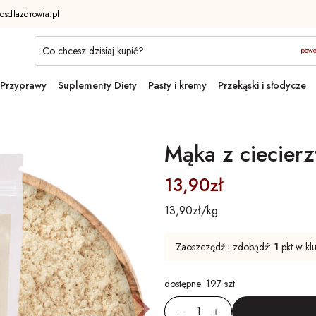
osdlazdrowia.pl
powe
Przyprawy
Suplementy Diety
Pasty i kremy
Przekąski i słodycze
Mąka z ciecierz
13,90zł
13,90zł/kg
Zaoszczędź i zdobądź:
1
pkt w kl
ni
Następ
dostępne:
197 szt.