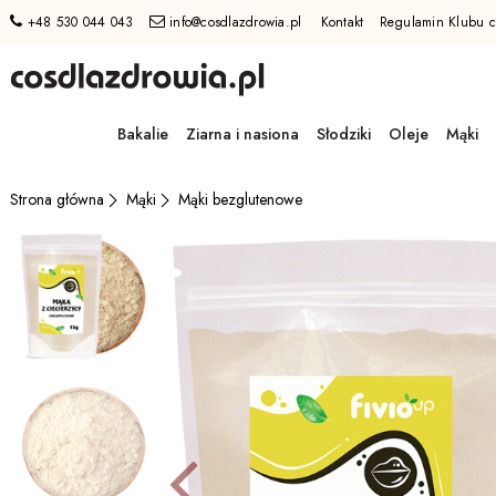
+48 530 044 043
info@cosdlazdrowia.pl
Kontakt
Regulamin Klubu c
Przejdź
do
Bakalie
Ziarna i nasiona
Słodziki
Oleje
Mąki
GŁÓWNEJ
ZAWARTOŚCI
MENU
Mąki
Mąki bezglutenowe
Strona główna
MENU
UŻYTKOWNIKA
WYSZUKIWARKI
Poprzed