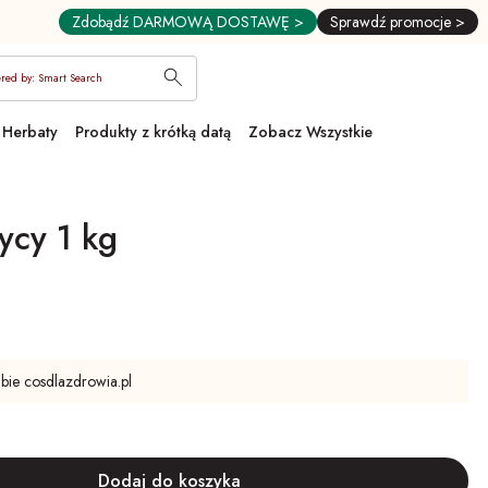
Zdobądź DARMOWĄ DOSTAWĘ >
Sprawdź promocje >
red by: Smart Search
Herbaty
Produkty z krótką datą
Zobacz Wszystkie
ycy 1 kg
ubie cosdlazdrowia.pl
ny