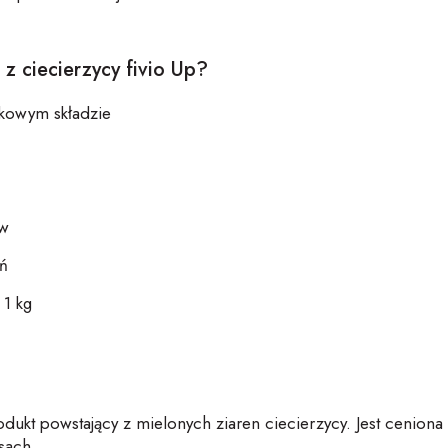
 z
ciecie
rzycy
fivio
Up
?
ikowym składzie
aw
ń
1 kg
rodukt powstający z mielonych ziaren
ciecie
rzycy
. Jest ceniona
sach.