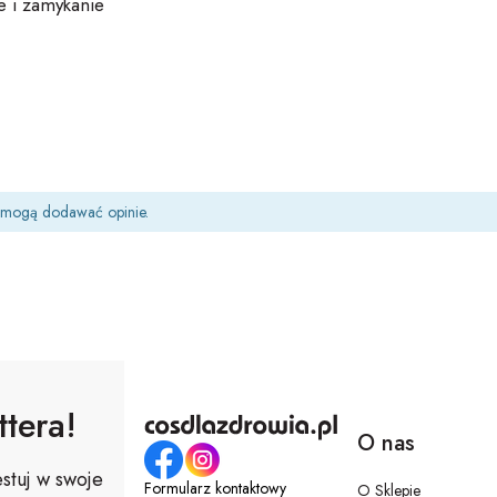
e i zamykanie
t mogą dodawać opinie.
tera!
O nas
stuj w swoje
Formularz kontaktowy
O Sklepie