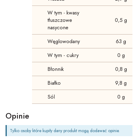
W tym - kwasy
tłuszczowe
0,5 g
nasycone
Węglowodany
63 g
W tym - cukry
0 g
Błonnik
0,8 g
Białko
9,8 g
Sól
0 g
Opinie
Tylko osoby które kupiły dany produkt mogą dodawać opinie.