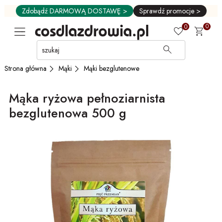
Zdobądź DARMOWĄ DOSTAWĘ >
Sprawdź promocje >
0
0
Przejdź
do
GŁÓWNEJ
Mąki
Mąki bezglutenowe
Strona główna
ZAWARTOŚCI
MENU
Mąka ryżowa pełnoziarnista
MENU
UŻYTKOWNIKA
bezglutenowa 500 g
WYSZUKIWARKI