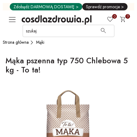
Zdobądź DARMOWĄ DOSTAWĘ >
Sprawdź promocje >
0
0
Przejdź
do
GŁÓWNEJ
Mąki
Strona główna
ZAWARTOŚCI
MENU
Mąka pszenna typ 750 Chlebowa 5
MENU
UŻYTKOWNIKA
kg - To ta!
WYSZUKIWARKI