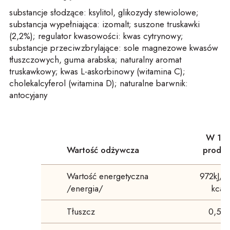
substancje słodzące: ksylitol, glikozydy stewiolowe;
substancja wypełniająca: izomalt; suszone truskawki
(2,2%); regulator kwasowości: kwas cytrynowy;
substancje przeciwzbrylające: sole magnezowe kwasów
tłuszczowych, guma arabska; naturalny aromat
truskawkowy; kwas L-askorbinowy (witamina C);
cholekalcyferol (witamina D); naturalne barwnik:
antocyjany
W 10
Wartość odżywcza
produk
Wartość energetyczna
972kJ/2
/energia/
kcal
Tłuszcz
0,5 g