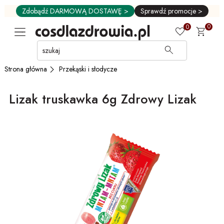
Zdobądź DARMOWĄ DOSTAWĘ >
Sprawdź promocje >
0
0
Przejdź
do
GŁÓWNEJ
Przekąski i słodycze
Strona główna
ZAWARTOŚCI
MENU
Lizak truskawka 6g Zdrowy Lizak
MENU
UŻYTKOWNIKA
WYSZUKIWARKI