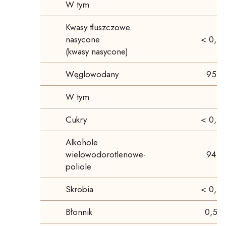
W tym
Kwasy tłuszczowe
nasycone
< 0,5 
(kwasy nasycone)
Węglowodany
95 g
W tym
Cukry
< 0,5 
Alkohole
wielowodorotlenowe-
94 g
poliole
Skrobia
< 0,5 
Błonnik
0,5 g