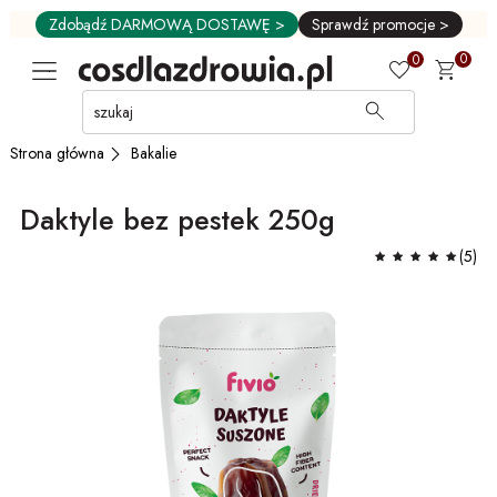
Zdobądź DARMOWĄ DOSTAWĘ >
Sprawdź promocje >
0
0
Przejdź
do
GŁÓWNEJ
Bakalie
Strona główna
ZAWARTOŚCI
MENU
Daktyle bez pestek 250g
MENU
UŻYTKOWNIKA
(5)
WYSZUKIWARKI