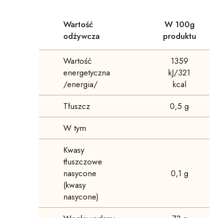
Wartość
W 100g
odżywcza
produktu
Wartość
1359
energetyczna
kJ/321
/energia/
kcal
Tłuszcz
0,5 g
W tym
Kwasy
tłuszczowe
nasycone
0,1 g
(kwasy
nasycone)