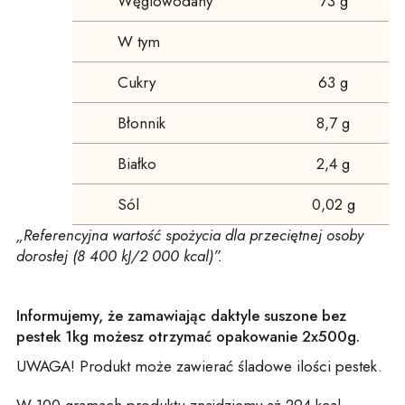
Węglowodany
73 g
W tym
Cukry
63 g
Błonnik
8,7 g
Białko
2,4 g
Sól
0,02 g
„Referencyjna wartość spożycia dla przeciętnej osoby
dorosłej
(8 400 kJ/2 000 kcal)”.
Informujemy, że zamawiając daktyle suszone bez
pestek 1kg możesz otrzymać opakowanie 2x500g.
UWAGA! Produkt może zawierać śladowe ilości pestek.