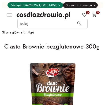
Zdobądź DARMOWĄ DOSTAWĘ >
Sprawdź promocje >
0
0
Przejdź
do
GŁÓWNEJ
Mąki
Strona główna
ZAWARTOŚCI
MENU
Ciasto Brownie bezglutenowe 300g
MENU
UŻYTKOWNIKA
WYSZUKIWARKI