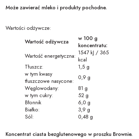
Może zawierać mleko i produkty pochodne.
Wartości odżywcze:
w 100 g
Wartość odżywcza
koncentratu:
1547 kJ / 365
Wartość energetyczna:
kcal
Tłuszcz:
1,5 g
w tym kwasy
0,9 g
tłuszczowe nasycone:
Węglowodany:
81 g
w tym cukry:
52 g
Błonnik
6,0 g
Białko:
3,9 g
Sól:
0,48 g
Koncentrat ciasta bezglutenowego w proszku Brownie.