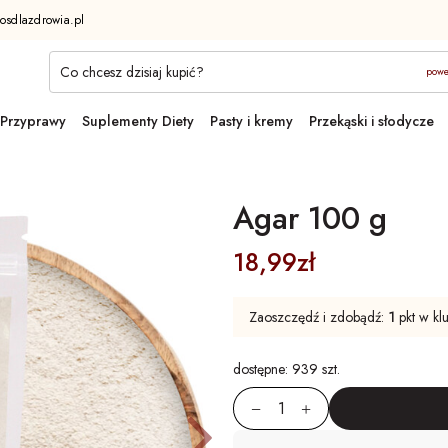
osdlazdrowia.pl
powe
Przyprawy
Suplementy Diety
Pasty i kremy
Przekąski i słodycze
Agar 100 g
18,99zł
Zaoszczędź i zdobądź:
1
pkt w kl
dostępne:
939 szt.
ni
Następ