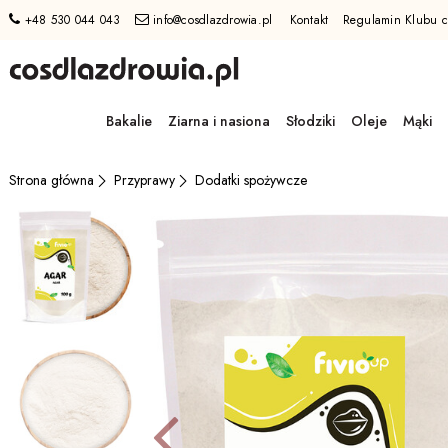
+48 530 044 043
info@cosdlazdrowia.pl
Kontakt
Regulamin Klubu c
Przejdź
do
Bakalie
Ziarna i nasiona
Słodziki
Oleje
Mąki
GŁÓWNEJ
ZAWARTOŚCI
MENU
Przyprawy
Dodatki spożywcze
Strona główna
MENU
UŻYTKOWNIKA
WYSZUKIWARKI
Poprzed