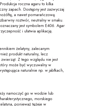
Produkcja roczna agaru to kilka
iczny zapach. Dostępny jest zazwyczaj
snożółtą, a nawet pomarańczową.
ezbarwny roztwór, neutralny w smaku.
oznaczany jest symbolem E406. Agar
yczepność i ułatwia aplikację.
iennikiem żelatyny, zalecanym
nież produkt naturalny, lecz
 zwierząt. Z tego względu nie jest
 który może być wyczuwalny w
występująca naturalnie np. w jabłkach,
należy namoczyć go w wodzie lub
harakterystycznego, morskiego
żelatyna, ponieważ tężeje w