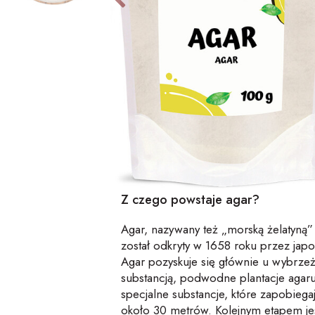
Z czego powstaje agar?
Agar, nazywany też „morską żelatyną
został odkryty w 1658 roku przez jap
Agar pozyskuje się głównie u wybrzeż
substancją, podwodne plantacje agar
specjalne substancje, które zapobieg
około 30 metrów. Kolejnym etapem jes