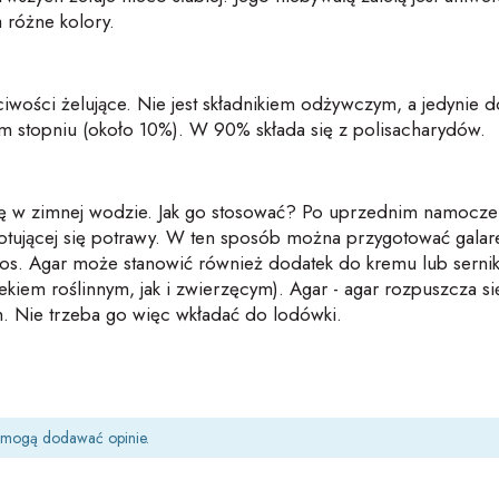
 różne kolory.
iwości żelujące. Nie jest składnikiem odżywczym, a jedynie d
im stopniu (około 10%). W 90% składa się z polisacharydów.
się w zimnej wodzie. Jak go stosować? Po uprzednim namoczen
tującej się potrawy. W ten sposób można przygotować galaretk
os. Agar może stanowić również dodatek do kremu lub sernik
iem roślinnym, jak i zwierzęcym). Agar - agar rozpuszcza si
ch. Nie trzeba go więc wkładać do lodówki.
t mogą dodawać opinie.