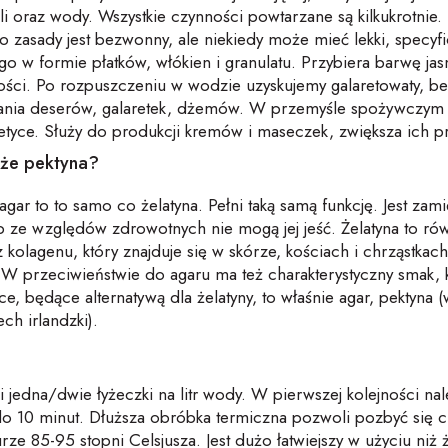
li oraz wody. Wszystkie czynności powtarzane są kilkukrotnie. 
o zasady jest bezwonny, ale niekiedy może mieć lekki, specyf
o w formie płatków, włókien i granulatu. Przybiera barwę ja
tości. Po rozpuszczeniu w wodzie uzyskujemy galaretowaty, b
ania deserów, galaretek, dżemów. W przemyśle spożywczym 
tyce. Służy do produkcji kremów i maseczek, zwiększa ich prz
oże pektyna?
agar to to samo co żelatyna. Pełni taką samą funkcję. Jest zam
b ze względów zdrowotnych nie mogą jej jeść. Żelatyna to rów
olagenu, który znajduje się w skórze, kościach i chrząstkach
 W przeciwieństwie do agaru ma też charakterystyczny smak,
e, będące alternatywą dla żelatyny, to właśnie agar, pektyna (
ch irlandzki).
ji jedna/dwie łyżeczki na litr wody. W pierwszej kolejności 
do 10 minut. Dłuższa obróbka termiczna pozwoli pozbyć się c
e 85-95 stopni Celsjusza. Jest dużo łatwiejszy w użyciu niż 