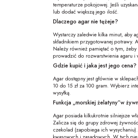
temperaturze pokojowej. Jeśli uzyska
lub dodać większą jego ilość.
Dlaczego agar nie tężeje?
Wystarczy zaledwie kilka minut, aby a
składnikiem przygotowanej potrawy. Ag
Należy również pamiętać o tym, żeby 
prowadzić do rozwarstwienia agaru i
Gdzie kupić i jaka jest jego cena?
Agar dostępny jest głównie w sklepa
10 do 15 zł za 100 gram. Wybierz int
wysyłką.
Funkcja „morskiej żelatyny”w żyw
Agar posiada kilkukrotnie silniejsze 
Zalicza się do grupy zdrowej żywnośc
czekolad (zapobiega ich wysychaniu).
kwasowych i zasadowych. W tych pierw