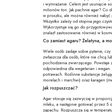
i wymrażanie. Celem jest usunięcie so
milionów ton. Jak pachnie agar? Co d
w proszku, ale można również nabyć g
Wszystko zależy od stopnia jego czys
Wykorzystuje się go do przygotowyw
znalazł zastosowanie również w kosme
Co zamiast agaru? Żelatyna, a m
Wiele osób zadaje sobie pytanie, czy 
zwłaszcza dla osób, które nie chcą lu
pochodzenia zwierzęcego. Powstaje z k
odpowiednia dla wegetarian i wegan.
potrawach. Roślinne substancje żelując
morelach i marchwi) oraz karagen (me
Jak rozpuszczać?
Agar stosuje się zazwyczaj w proporc
mleku, a następnie gotować przez 5 
zapachu. Rozpuszcza się w temperaturz