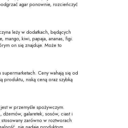
 podgrzać agar ponownie, rozcieńczyć
zyczyna leży w dodatkach, będących
 mango, kiwi, papaja, ananas, figi.
órym on się znajduje. Może to
h supermarketach. Ceny wahają się od
ią produktu, niską ceną oraz szybką
ny jest w przemyśle spożywczym.
 dżemów, galaretek, sosów, ciast i
być stosowany zarówno w roztworach
rsalność, nie nadaje produktom