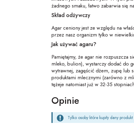
żadnego smaku, łatwo zabarwia się na
Skład odżywczy
Agar ceniony jest ze względu na właśc
przez nasz organizm tylko w niewielk
Jak używać agaru?
Pamiętajmy, że agar nie rozpuszcza 
mleko, bulion), wystarczy dodać do go
wytrawnej, zagęścić dżem, zupę lub s
produktami mlecznymi (zarówno z mlek
tężeje natomiast już w 32-35 stopnia
Opinie
Tylko osoby które kupiły dany produk