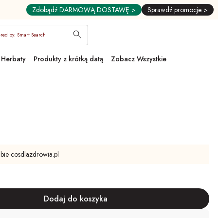
Zdobądź DARMOWĄ DOSTAWĘ >
Sprawdź promocje >
red by: Smart Search
Herbaty
Produkty z krótką datą
Zobacz Wszystkie
ubie cosdlazdrowia.pl
ny