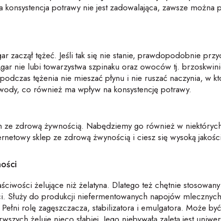
na konsystencja potrawy nie jest zadowalająca, zawsze można
gar zaczął tężeć. Jeśli tak się nie stanie, prawdopodobnie pr
ar nie lubi towarzystwa szpinaku oraz owoców tj. brzoskwinie,
podczas tężenia nie mieszać płynu i nie ruszać naczynia, w kt
 wody, co również ma wpływ na konsystencję potrawy.
ch ze zdrową żywnością. Nabędziemy go również w niektóryc
ernetowy sklep ze zdrową żwynością i ciesz się wysoką jakośc
ności
właściwości żelujące niż żelatyna. Dlatego też chętnie stosowa
i. Służy do produkcji niefermentowanych napojów mlecznych,
 Pełni rolę zagęszczacza, stabilizatora i emulgatora. Może 
szych żeluje nieco słabiej. Jego niebywałą zaletą jest uniwe