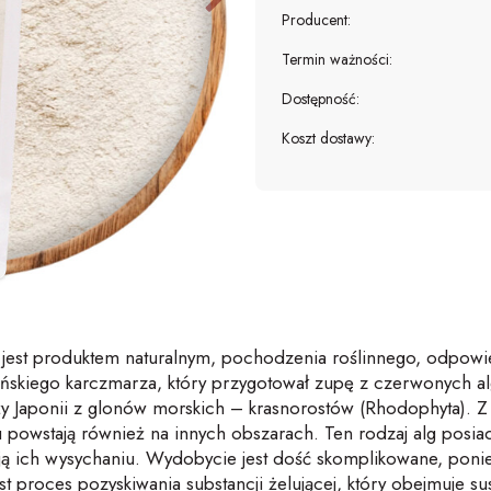
Producent:
Termin ważności:
Dostępność:
Koszt dostawy:
” jest produktem naturalnym, pochodzenia roślinnego, odpow
ońskiego karczmarza, który przygotował zupę z czerwonych alg
y Japonii z glonów morskich – krasnorostów (Rhodophyta). Z 
u powstają również na innych obszarach. Ten rodzaj alg pos
ają ich wysychaniu. Wydobycie jest dość skomplikowane, ponie
t proces pozyskiwania substancji żelującej, który obejmuje 