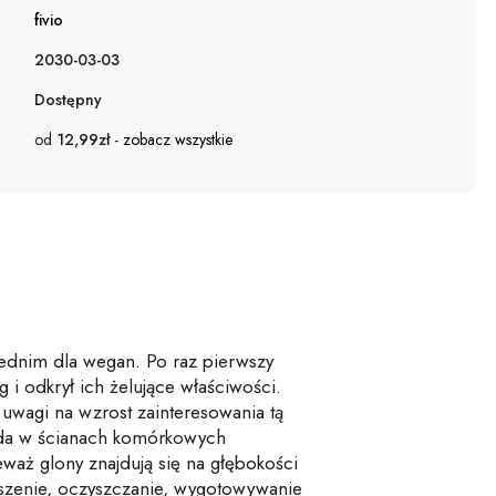
fivio
2030-03-03
Dostępny
od
12,99zł
-
zobacz wszystkie
iednim dla wegan. Po raz pierwszy
 i odkrył ich żelujące właściwości.
uwagi na wzrost zainteresowania tą
iada w ścianach komórkowych
waż glony znajdują się na głębokości
suszenie, oczyszczanie, wygotowywanie