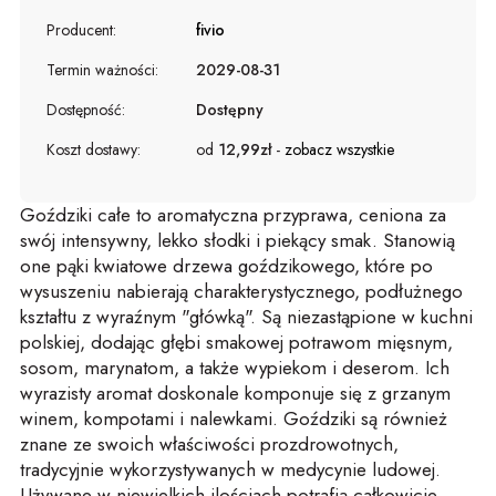
Producent:
fivio
Termin ważności:
2029-08-31
Dostępność:
Dostępny
Koszt dostawy:
od
12,99zł
-
zobacz wszystkie
Goździki całe to aromatyczna przyprawa, ceniona za
swój intensywny, lekko słodki i piekący smak. Stanowią
one pąki kwiatowe drzewa goździkowego, które po
wysuszeniu nabierają charakterystycznego, podłużnego
kształtu z wyraźnym "główką". Są niezastąpione w kuchni
polskiej, dodając głębi smakowej potrawom mięsnym,
sosom, marynatom, a także wypiekom i deserom. Ich
wyrazisty aromat doskonale komponuje się z grzanym
winem, kompotami i nalewkami. Goździki są również
znane ze swoich właściwości prozdrowotnych,
tradycyjnie wykorzystywanych w medycynie ludowej.
Używane w niewielkich ilościach potrafią całkowicie