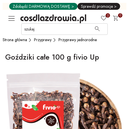
Zdobądź DARMOWĄ DOSTAWĘ >
Sprawdź promocje >
0
0
Przejdź
do
GŁÓWNEJ
Przyprawy
Przyprawy jednorodne
Strona główna
ZAWARTOŚCI
MENU
Goździki całe 100 g fivio Up
MENU
UŻYTKOWNIKA
WYSZUKIWARKI